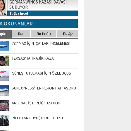
GERMANWINGS KAZASI DAVASI
SÜRÜYOR
Tuğba İncel
K OKUNANLAR
737 MAX İÇİN 'ÇATLAK' İNCELEMESİ
TEKSAS’TA TRAJİK KAZA
GÜNEŞ TUTULMASI İÇİN ÖZEL UÇUŞ
SUNEXPRESS'TEN REKOR HAFTASONU
ARSENAL İŞ BİRLİĞİ UZATILDI
PİLOTLARA UYUŞTURUCU TESTİ