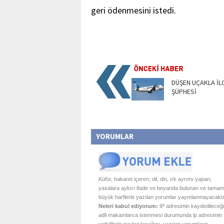
geri ödenmesini istedi.
DÜŞEN UÇAKLA İLGİ
ŞÜPHESİ
YORUMLAR
Küfür, hakaret içeren; dil, din, ırk ayrımı yapan;
yasalara aykırı ifade ve beyanda bulunan ve tamam
büyük harflerle yazılan yorumlar yayınlanmayacaktı
Neleri kabul ediyorum:
IP adresimin kaydedileceği
adli makamlarca istenmesi durumunda ip adresimin