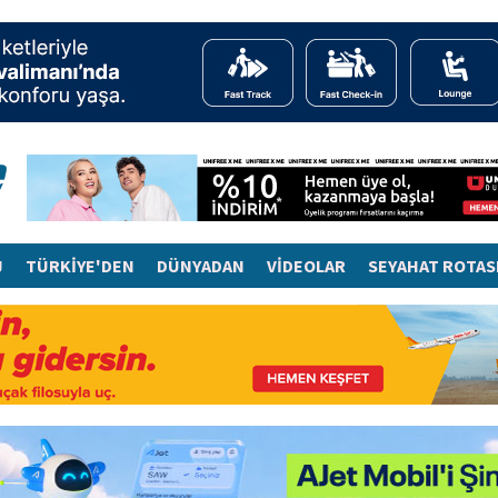
J
TÜRKİYE'DEN
DÜNYADAN
VİDEOLAR
SEYAHAT ROTAS