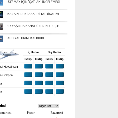
737 MAX İÇİN 'ÇATLAK' İNCELEMESİ
KAZA NEDENİ ASKERİ TATBİKAT MI
97 YAŞINDA KANAT ÜZERİNDE UÇTU
ABD YAPTIRIMI KALDIRDI
UŞ BİLGİLERİ
İç Hatlar
Dış Hatlar
Geliş
Gidiş
Geliş
Gidiş
ul Havalimanı
a Gökçen
ra
ya
VA DURUMU
nbul
umartesi
Pazar
Pazartesi