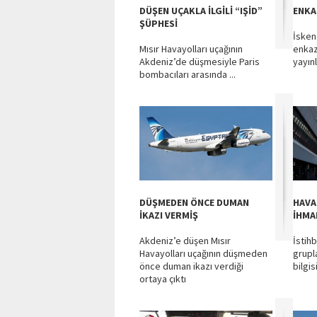
DÜŞEN UÇAKLA İLGİLİ “IŞİD”
ENKA
ŞÜPHESİ
İsken
Mısır Havayolları uçağının
enkaz
Akdeniz’de düşmesiyle Paris
yayınl
bombacıları arasında ...
DÜŞMEDEN ÖNCE DUMAN
HAVA
İKAZI VERMİŞ
İHMA
Akdeniz’e düşen Mısır
İstihb
Havayolları uçağının düşmeden
grupla
önce duman ikazı verdiği
bilgis
ortaya çıktı