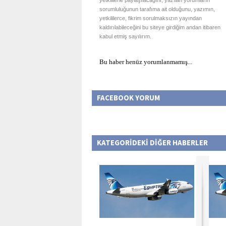
yetkililerle paylaşılacağını, yazılan yorumların
sorumluluğunun tarafıma ait olduğunu, yazımın,
yetkililerce, fikrim sorulmaksızın yayından
kaldırılabileceğini bu siteye girdiğim andan itibaren
kabul etmiş sayılırım.
Bu haber henüz yorumlanmamış...
FACEBOOK YORUM
KATEGORİDEKİ DİĞER HABERLER