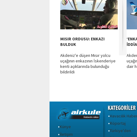
MISIR ORDUSU: ENKAZI
‘ENK
BULDUK
İDDİA
Akdeniz'e düşen Mısır yolcu
Akden
uçağının enkazının İskenderiye
uçağı
kenti açıklarında bulunduğu
dair h
bildirildi
Havacılık Haber
•
Röportaj
•
Künye
•
Türkiye'den
•
İletişim
•