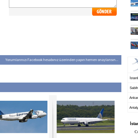
UÇ
Yorumlarınızı Facebook hesabınız üzerinden yapın hemen onaylansın...
İstanb
Sabih
Anka
Antal
HA
İsta
C