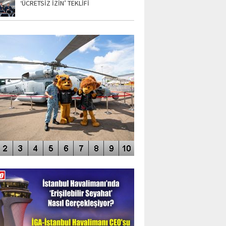
‘ÜCRETSİZ İZİN’ TEKLİFİ
TO GALERİ
APUR AIRSHOW-2020
DEO GALERİ
LERİN AŞILDIĞI HAVALİMANI