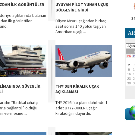
ZDAN İLK GÖRÜNTÜLER
UYUYAN PİLOT YUNAN UÇUŞ
BÖLGESİNE GİRDİ
deriye açıklarında bulunan
24
dan ilk görüntüler
Düşen Mısır uçağından birkaç
andı.
saat sonra 140 yolcu taşıyan
Amerikan uçağı ...
AR
LİMANINDA GÜVENLİK
THY’DEN KİRALIK UÇAK
Lİ
AÇIKLAMASI
aratın “Radikal cihatçı
THY 2016 filo planı dahilinde 1
rla bağlantılı” olduğu
adet B777-300ER uçağını
ini vermesine ...
kiraladığını duyurdu.