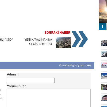
GÜ
Lİ “IŞİD”
YENİ HAVALİMANINA
GECİKEN METRO
Onay bekleyen yorum yok.
ı
r.
ni,