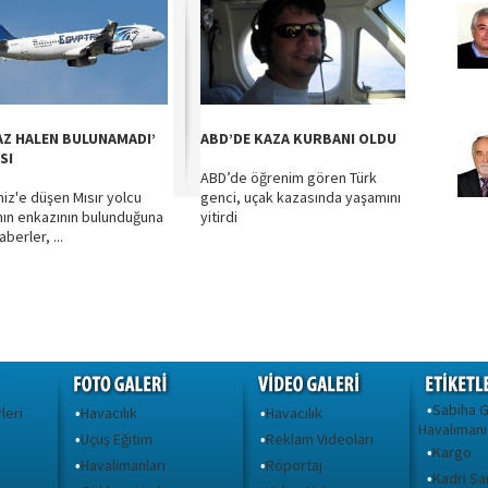
AZ HALEN BULUNAMADI’
ABD’DE KAZA KURBANI OLDU
SI
ABD’de öğrenim gören Türk
iz'e düşen Mısır yolcu
genci, uçak kazasında yaşamını
nın enkazının bulunduğuna
yitirdi
aberler, ...
Sabiha 
•
leri
Havacılık
Havacılık
•
•
Havalimanı
Uçuş Eğitim
Reklam Videoları
•
•
Kargo
•
Havalimanları
Röportaj
•
•
Kadri S
•