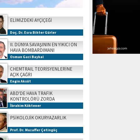
ELİMİZDEKİ AYÇİÇEĞİ
Doç. Dr. Esra Bihter Gürler
II. DÜNYA SAVAŞININ EN YIKICI ON
HAVA BOMBARDIMANI
Osman Gazi Baykal
CHEMTRAIL TEORİSYENLERİNE
AÇIK ÇAĞRI
Engin Aksüt
ABD'DE HAVA TRAFİK
KONTROLÖRÜ ZORDA
İbrahim Köktener
PSİKOLOJİK OKURYAZARLIK
Prof. Dr. Muzaffer Çetingüç