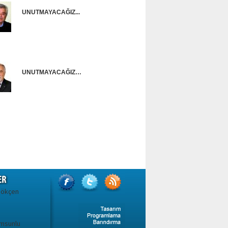
UNUTMAYACAĞIZ...
Onur Güntürkün
UNUTMAYACAĞIZ…
Ünal Başusta
Gökçen
amsunlu