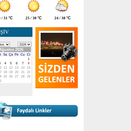
 / 31
°C
25 / 30
°C
24 / 30
°C
ŞİV