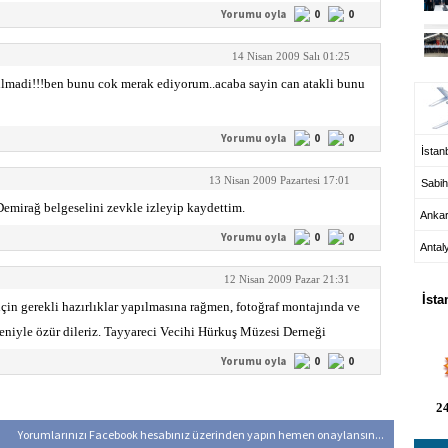
Yorumu oyla
0
0
14 Nisan 2009 Salı 01:25
UÇ
ilmadi!!!ben bunu cok merak ediyorum..acaba sayin can atakli bunu
Yorumu oyla
0
0
İstanb
13 Nisan 2009 Pazartesi 17:01
Sabih
Demirağ belgeselini zevkle izleyip kaydettim.
Anka
Yorumu oyla
0
0
Antal
HA
12 Nisan 2009 Pazar 21:31
İsta
çin gerekli hazırlıklar yapılmasına rağmen, fotoğraf montajında ve
eniyle özür dileriz. Tayyareci Vecihi Hürkuş Müzesi Derneği
Yorumu oyla
0
0
24
Yorumlarınızı Facebook hesabınız üzerinden yapın hemen onaylansın...