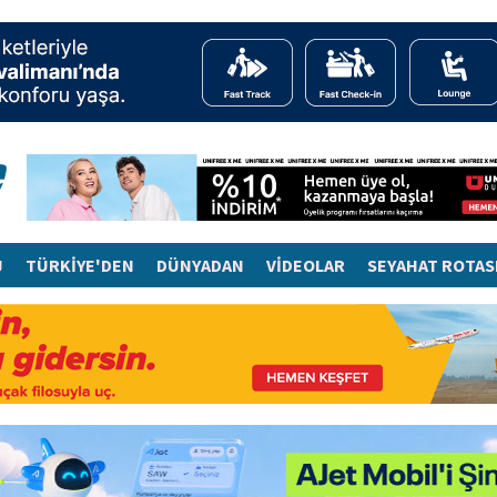
J
TÜRKİYE'DEN
DÜNYADAN
VİDEOLAR
SEYAHAT ROTAS