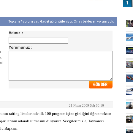
GÜ
Toplam
4
yorum var,
4
adet görüntüleniyor. Onay bekleyen yorum yok.
ı
r.
ni,
21 Nisan 2009 Salı 00:16
nın raiting listelerinde ilk 100 program içine girdiğini öğrenmekten
şarılarının artarak sürmesini diliyoruz. Sevgilerimizle, Tayyareci
lu Başkanı