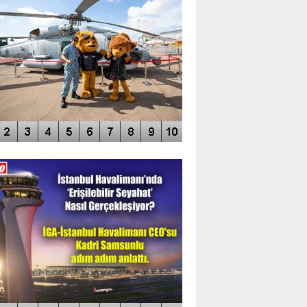
DEO GALERİ
LERİN AŞILDIĞI HAVALİMANI