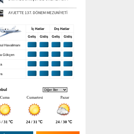
AYJET'TE 137. DÖNEM MEZUNİYETİ
UŞ BİLGİLERİ
İç Hatlar
Dış Hatlar
Geliş
Gidiş
Geliş
Gidiş
ul Havalimanı
a Gökçen
ra
ya
VA DURUMU
nbul
Cuma
Cumartesi
Pazar
 / 31
°C
24 / 31
°C
24 / 30
°C