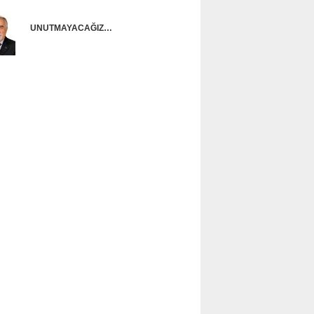
UNUTMAYACAĞIZ…
Ünal Başusta