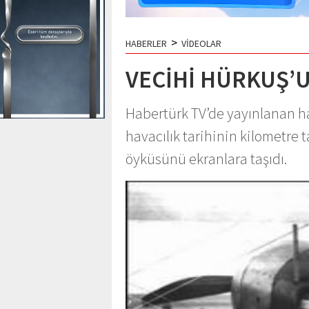
>
HABERLER
VİDEOLAR
VECİHİ HÜRKUŞ’
Habertürk TV’de yayınlanan ha
havacılık tarihinin kilometre 
öyküsünü ekranlara taşıdı.