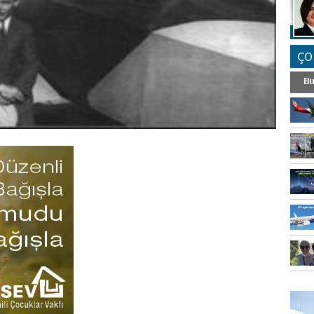
ÇO
FO
SİNG