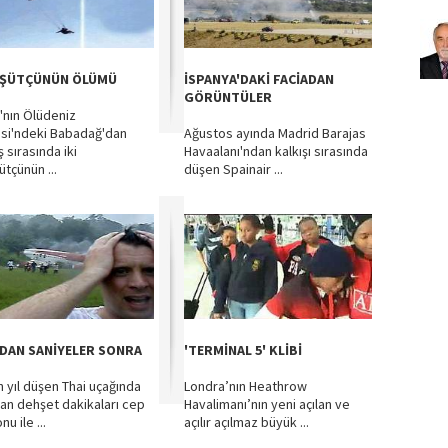
ŞÜTÇÜNÜN ÖLÜMÜ
İSPANYA'DAKİ FACİADAN
GÖRÜNTÜLER
'nın Ölüdeniz
si'ndeki Babadağ'dan
Ağustos ayında Madrid Barajas
ş sırasında iki
Havaalanı'ndan kalkışı sırasında
ütçünün ...
düşen Spainair ...
DAN SANİYELER SONRA
'TERMİNAL 5' KLİBİ
 yıl düşen Thai uçağında
Londra’nın Heathrow
an dehşet dakikaları cep
Havalimanı’nın yeni açılan ve
nu ile ...
açılır açılmaz büyük ...