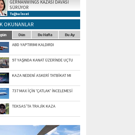
GERMANWINGS KAZASI DAVASI
SÜRÜYOR
Tuğba İncel
K OKUNANLAR
ABD YAPTIRIMI KALDIRDI
97 YAŞINDA KANAT ÜZERİNDE UÇTU
KAZA NEDENİ ASKERİ TATBİKAT MI
737 MAX İÇİN 'ÇATLAK' İNCELEMESİ
TEKSAS’TA TRAJİK KAZA
TO GALERİ
APUR AIRSHOW-2020