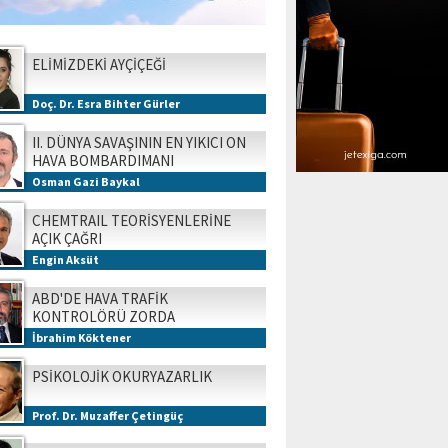
ELİMİZDEKİ AYÇİÇEĞİ
Doç. Dr. Esra Bihter Gürler
II. DÜNYA SAVAŞININ EN YIKICI ON
HAVA BOMBARDIMANI
Osman Gazi Baykal
CHEMTRAIL TEORİSYENLERİNE
AÇIK ÇAĞRI
Engin Aksüt
ABD'DE HAVA TRAFİK
KONTROLÖRÜ ZORDA
İbrahim Köktener
PSİKOLOJİK OKURYAZARLIK
Prof. Dr. Muzaffer Çetingüç