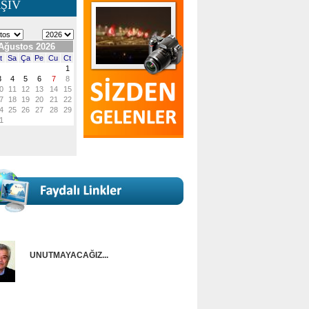
ŞİV
UNUTMAYACAĞIZ...
Onur Güntürkün