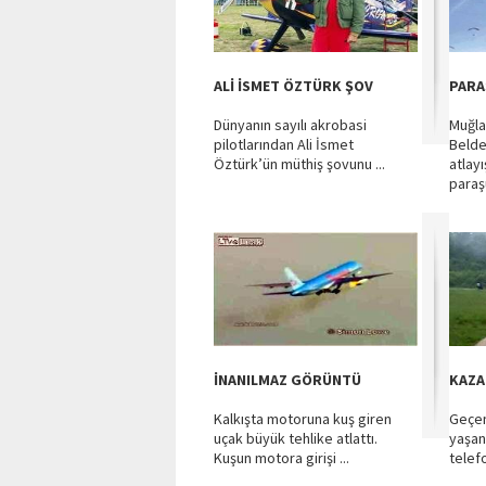
ALİ İSMET ÖZTÜRK ŞOV
PARA
Dünyanın sayılı akrobasi
Muğla
pilotlarından Ali İsmet
Belde
Öztürk’ün müthiş şovunu ...
atlayı
paraş
İNANILMAZ GÖRÜNTÜ
KAZA
Kalkışta motoruna kuş giren
Geçen
uçak büyük tehlike atlattı.
yaşan
Kuşun motora girişi ...
telefo