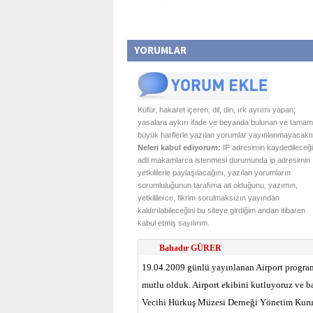
YORUMLAR
Küfür, hakaret içeren; dil, din, ırk ayrımı yapan;
yasalara aykırı ifade ve beyanda bulunan ve tamam
büyük harflerle yazılan yorumlar yayınlanmayacaktı
Neleri kabul ediyorum:
IP adresimin kaydedileceği
adli makamlarca istenmesi durumunda ip adresimin
yetkililerle paylaşılacağını, yazılan yorumların
sorumluluğunun tarafıma ait olduğunu, yazımın,
yetkililerce, fikrim sorulmaksızın yayından
kaldırılabileceğini bu siteye girdiğim andan itibaren
kabul etmiş sayılırım.
Bahadır GÜRER
19.04.2009 günlü yayınlanan Airport programı
mutlu olduk. Airport ekibini kutluyoruz ve ba
Vecihi Hürkuş Müzesi Derneği Yönetim Kuru