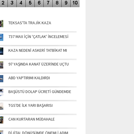
NÜN MANŞETLERİ
TEKSAS'TA TRAJİK KAZA
737 MAX İÇİN 'ÇATLAK' İNCELEMESİ
KAZA NEDENİ ASKERİ TATBİKAT MI
97 YAŞINDA KANAT ÜZERİNDE UÇTU
ABD YAPTIRIMI KALDIRDI
BAŞÜSTÜ DOLAP ÜCRETİ GÜNDEMDE
TGS'DE İLK YARI BAŞARISI
CAN KURTARAN MÜDAHALE
DİJİTAL DÖNÜŞÜMDE ÖNEMLİ ADIM