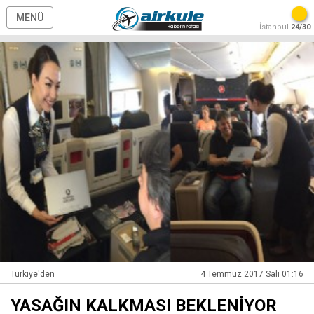
MENÜ
İstanbul
24/30
Türkiye'den
4 Temmuz 2017 Salı 01:16
YASAĞIN KALKMASI BEKLENİYOR