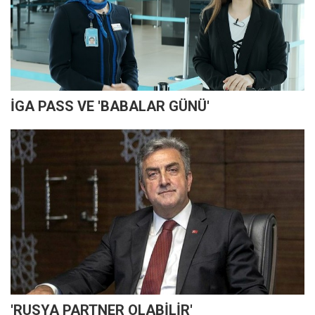
İGA PASS VE 'BABALAR GÜNÜ'
'RUSYA PARTNER OLABİLİR'