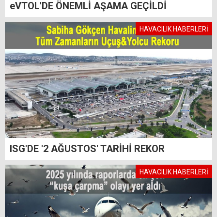
eVTOL'DE ÖNEMLİ AŞAMA GEÇİLDİ
HAVACILIK HABERLERİ
ISG'DE '2 AĞUSTOS' TARİHİ REKOR
HAVACILIK HABERLERİ