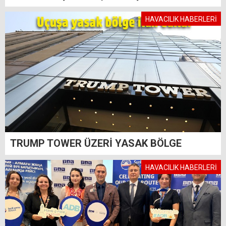
HAVACILIK HABERLERİ
TRUMP TOWER ÜZERİ YASAK BÖLGE
HAVACILIK HABERLERİ