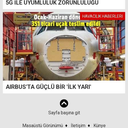
5G İLE UYUMLULUK ZORUNLULUĞU
HAVACILIK HABERLERİ
AIRBUS'TA GÜÇLÜ BİR 'İLK YARI'
Sayfa başına git
Masaüstü Görünümü
♦
İletişim
♦
Künye