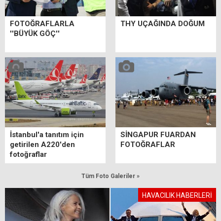
FOTOĞRAFLARLA
THY UÇAĞINDA DOĞUM
''BÜYÜK GÖÇ''
İstanbul'a tanıtım için
SİNGAPUR FUARDAN
getirilen A220'den
FOTOĞRAFLAR
fotoğraflar
Tüm Foto Galeriler »
HAVACILIK HABERLERİ