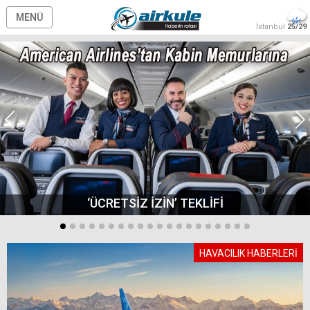
MENÜ
İstanbul
25/29
‘ÜCRETSİZ İZİN’ TEKLİFİ
HAVACILIK HABERLERİ