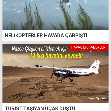
HELİKOPTERLER HAVADA ÇARPIŞTI
HAVACILIK HABERLERİ
TURİST TAŞIYAN UÇAK DÜŞTÜ