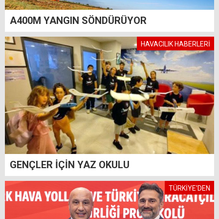
A400M YANGIN SÖNDÜRÜYOR
HAVACILIK HABERLERİ
GENÇLER İÇİN YAZ OKULU
TÜRKİYE'DEN