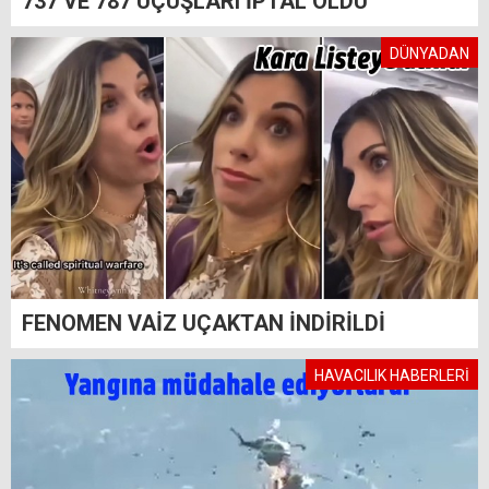
737 VE 787 UÇUŞLARI İPTAL OLDU
DÜNYADAN
FENOMEN VAİZ UÇAKTAN İNDİRİLDİ
HAVACILIK HABERLERİ