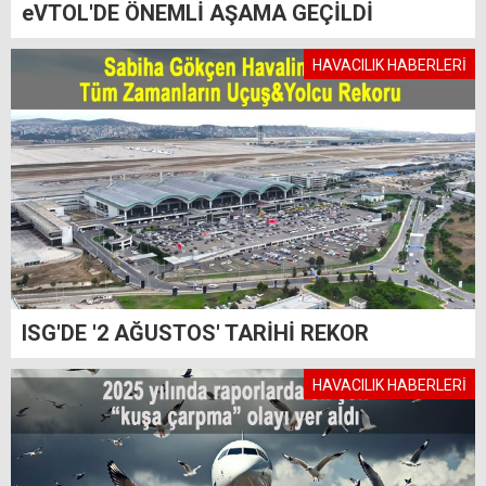
eVTOL'DE ÖNEMLİ AŞAMA GEÇİLDİ
HAVACILIK HABERLERİ
ISG'DE '2 AĞUSTOS' TARİHİ REKOR
HAVACILIK HABERLERİ