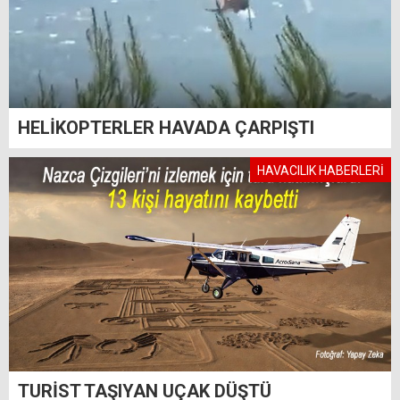
HELİKOPTERLER HAVADA ÇARPIŞTI
HAVACILIK HABERLERİ
TURİST TAŞIYAN UÇAK DÜŞTÜ