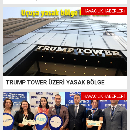
HAVACILIK HABERLERİ
TRUMP TOWER ÜZERİ YASAK BÖLGE
HAVACILIK HABERLERİ