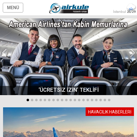
MENÜ
İstanbul
25/29
‘ÜCRETSİZ İZİN’ TEKLİFİ
HAVACILIK HABERLERİ