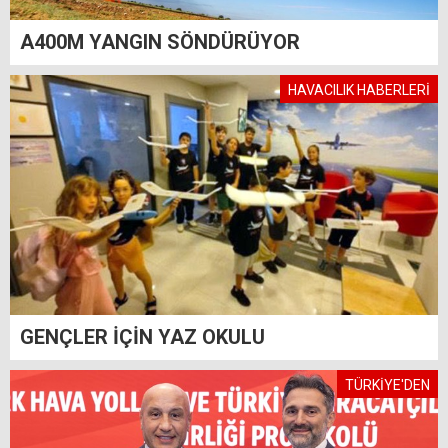
A400M YANGIN SÖNDÜRÜYOR
HAVACILIK HABERLERİ
GENÇLER İÇİN YAZ OKULU
TÜRKİYE'DEN