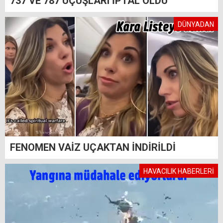
737 VE 787 UÇUŞLARI İPTAL OLDU
DÜNYADAN
FENOMEN VAİZ UÇAKTAN İNDİRİLDİ
HAVACILIK HABERLERİ