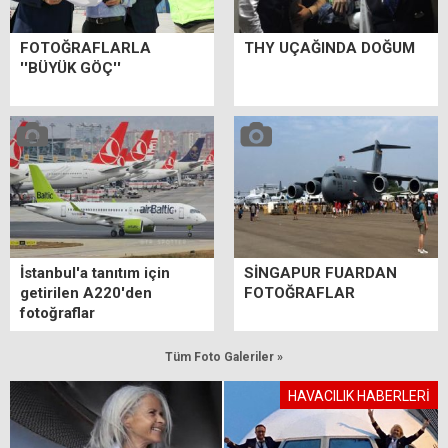
FOTOĞRAFLARLA
THY UÇAĞINDA DOĞUM
''BÜYÜK GÖÇ''
İstanbul'a tanıtım için
SİNGAPUR FUARDAN
getirilen A220'den
FOTOĞRAFLAR
fotoğraflar
Tüm Foto Galeriler »
HAVACILIK HABERLERİ