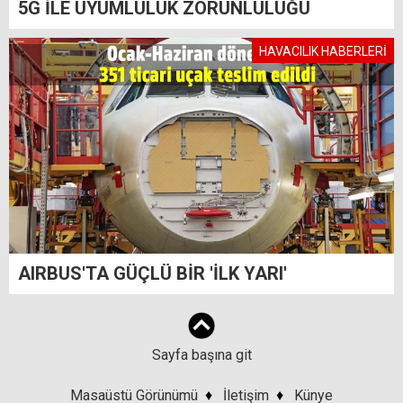
5G İLE UYUMLULUK ZORUNLULUĞU
HAVACILIK HABERLERİ
AIRBUS'TA GÜÇLÜ BİR 'İLK YARI'
Sayfa başına git
Masaüstü Görünümü
♦
İletişim
♦
Künye