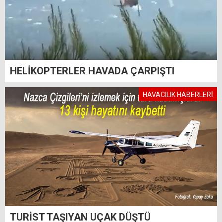
HELİKOPTERLER HAVADA ÇARPIŞTI
HAVACILIK HABERLERİ
TURİST TAŞIYAN UÇAK DÜŞTÜ