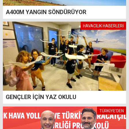
A400M YANGIN SÖNDÜRÜYOR
HAVACILIK HABERLERİ
GENÇLER İÇİN YAZ OKULU
TÜRKİYE'DEN