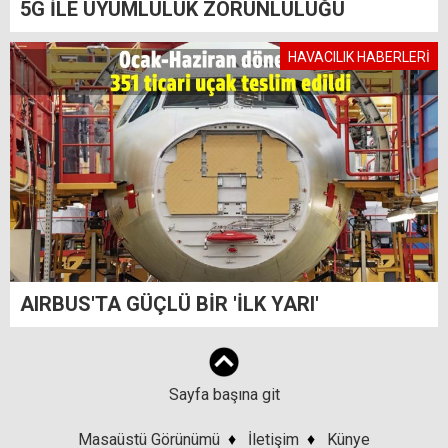
5G İLE UYUMLULUK ZORUNLULUĞU
HAVACILIK HABERLERİ
AIRBUS'TA GÜÇLÜ BİR 'İLK YARI'
Sayfa başına git
Masaüstü Görünümü
♦
İletişim
♦
Künye