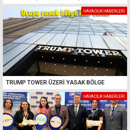
HAVACILIK HABERLERİ
TRUMP TOWER ÜZERİ YASAK BÖLGE
HAVACILIK HABERLERİ