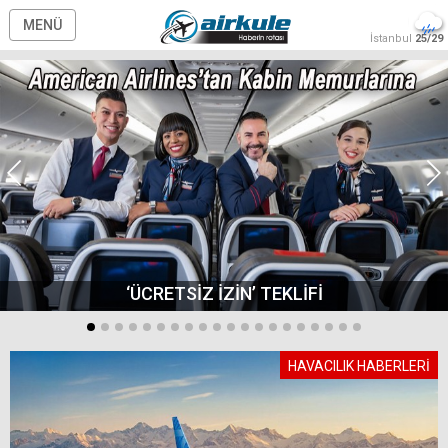
MENÜ
İstanbul
25/29
‘ÜCRETSİZ İZİN’ TEKLİFİ
HAVACILIK HABERLERİ