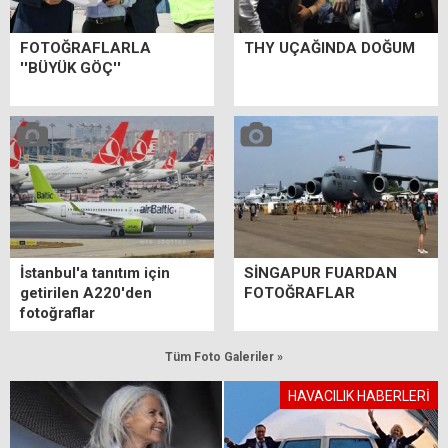
FOTOĞRAFLARLA
THY UÇAĞINDA DOĞUM
''BÜYÜK GÖÇ''
İstanbul'a tanıtım için
SİNGAPUR FUARDAN
getirilen A220'den
FOTOĞRAFLAR
fotoğraflar
Tüm Foto Galeriler »
HAVACILIK HABERLERİ