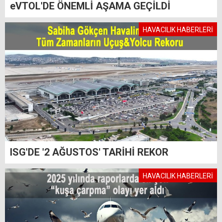
eVTOL'DE ÖNEMLİ AŞAMA GEÇİLDİ
HAVACILIK HABERLERİ
ISG'DE '2 AĞUSTOS' TARİHİ REKOR
HAVACILIK HABERLERİ