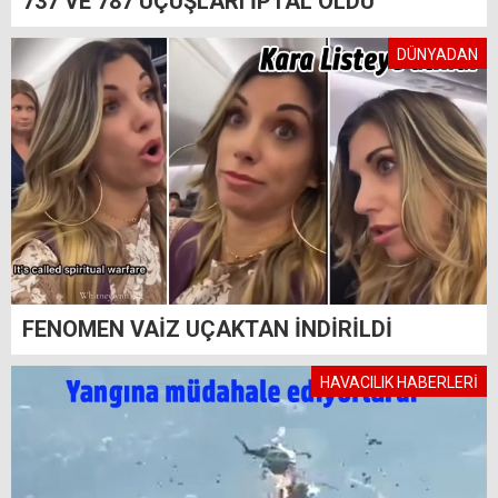
737 VE 787 UÇUŞLARI İPTAL OLDU
DÜNYADAN
FENOMEN VAİZ UÇAKTAN İNDİRİLDİ
HAVACILIK HABERLERİ