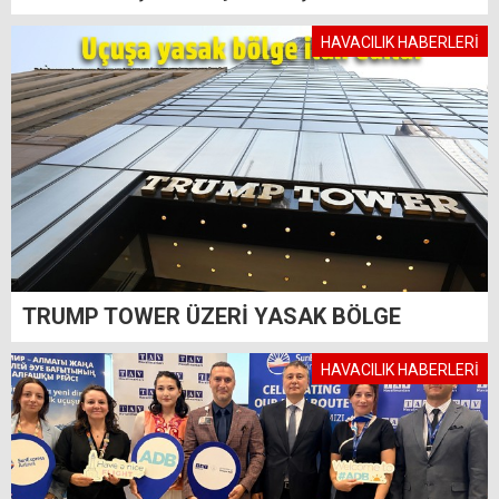
HAVACILIK HABERLERİ
TRUMP TOWER ÜZERİ YASAK BÖLGE
HAVACILIK HABERLERİ