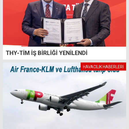
THY-TİM İŞ BİRLİĞİ YENİLENDİ
HAVACILIK HABERLERİ