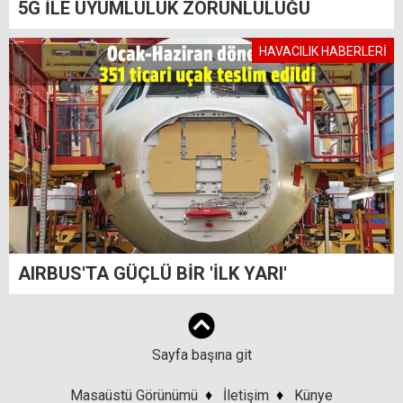
5G İLE UYUMLULUK ZORUNLULUĞU
HAVACILIK HABERLERİ
AIRBUS'TA GÜÇLÜ BİR 'İLK YARI'
Sayfa başına git
Masaüstü Görünümü
♦
İletişim
♦
Künye