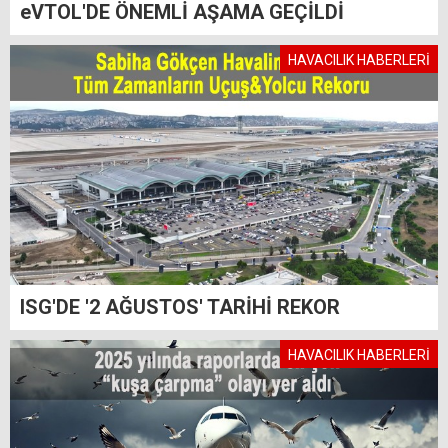
eVTOL'DE ÖNEMLİ AŞAMA GEÇİLDİ
HAVACILIK HABERLERİ
ISG'DE '2 AĞUSTOS' TARİHİ REKOR
HAVACILIK HABERLERİ