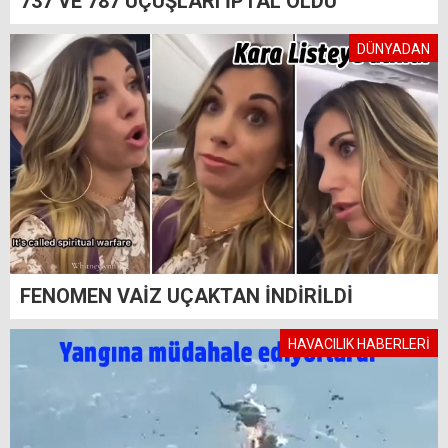
737 VE 787 UÇUŞLARI İPTAL OLDU
DÜNYADAN
FENOMEN VAİZ UÇAKTAN İNDİRİLDİ
HAVACILIK HABERLERİ