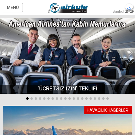
MENÜ
İstanbul
25/29
‘ÜCRETSİZ İZİN’ TEKLİFİ
HAVACILIK HABERLERİ