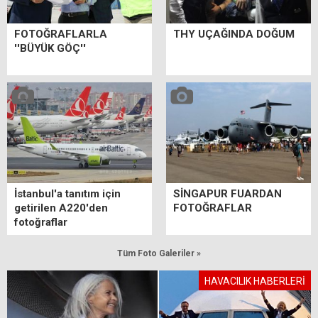
FOTOĞRAFLARLA
THY UÇAĞINDA DOĞUM
''BÜYÜK GÖÇ''
İstanbul'a tanıtım için
SİNGAPUR FUARDAN
getirilen A220'den
FOTOĞRAFLAR
fotoğraflar
Tüm Foto Galeriler »
HAVACILIK HABERLERİ