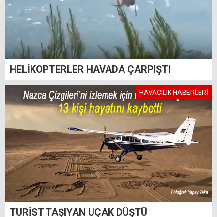
HELİKOPTERLER HAVADA ÇARPIŞTI
HAVACILIK HABERLERİ
TURİST TAŞIYAN UÇAK DÜŞTÜ