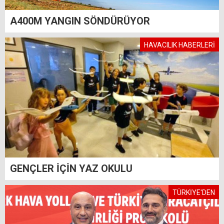
A400M YANGIN SÖNDÜRÜYOR
HAVACILIK HABERLERİ
GENÇLER İÇİN YAZ OKULU
TÜRKİYE'DEN