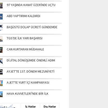
97 YAŞINDA KANAT ÜZERİNDE UÇTU
ABD YAPTIRIMI KALDIRDI
BAŞÜSTÜ DOLAP ÜCRETİ GÜNDEMDE
TGS'DE İLK YARI BAŞARISI
CAN KURTARAN MÜDAHALE
DİJİTAL DÖNÜŞÜMDE ÖNEMLİ ADIM
AYJET'TE 137. DÖNEM MEZUNİYETİ
AJET'TE YURT İÇİ KAMPANYASI
HAVA KUVVETLERİ'NDE BİR İLK
UŞ BİLGİLERİ
İç Hatlar
Dış Hatlar