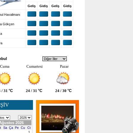
Geliş
Gidiş
Geliş
Gidiş
ul Havalimanı
a Gökçen
ra
ya
VA DURUMU
nbul
Cuma
Cumartesi
Pazar
 / 31
°C
24 / 31
°C
24 / 30
°C
ŞİV