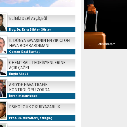
ELİMİZDEKİ AYÇİÇEĞİ
Doç. Dr. Esra Bihter Gürler
II. DÜNYA SAVAŞININ EN YIKICI ON
HAVA BOMBARDIMANI
Osman Gazi Baykal
CHEMTRAIL TEORİSYENLERİNE
AÇIK ÇAĞRI
Engin Aksüt
ABD'DE HAVA TRAFİK
KONTROLÖRÜ ZORDA
İbrahim Köktener
PSİKOLOJİK OKURYAZARLIK
Prof. Dr. Muzaffer Çetingüç