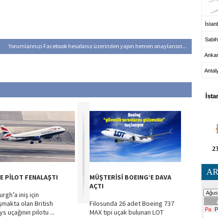
İstanb
Sabih
Yorumlarınızı Facebook hesabınız üzerinden yapın hemen onaylansın...
Anka
Antal
HA
İsta
23
AR
TE PİLOT FENALAŞTI
MÜŞTERİSİ BOEING’E DAVA
AÇTI
rgh’a iniş için
şmakta olan British
Filosunda 26 adet Boeing 737
s uçağının pilotu ...
MAX tipi uçak bulunan LOT