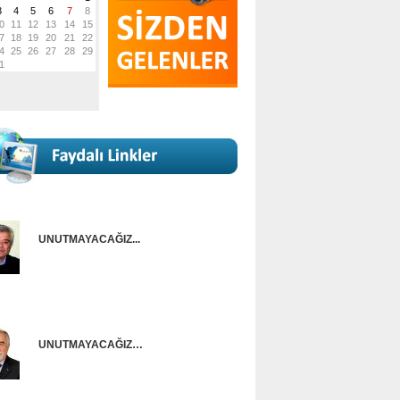
UNUTMAYACAĞIZ...
Onur Güntürkün
UNUTMAYACAĞIZ…
Ünal Başusta