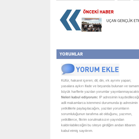
UÇAN GENÇLİK ET
YORUMLAR
Küfür, hakaret içeren; dil, din, ırk ayrımı yapan;
yasalara aykırı ifade ve beyanda bulunan ve tamam
büyük harflerle yazılan yorumlar yayınlanmayacaktı
Neleri kabul ediyorum:
IP adresimin kaydedileceği
adli makamlarca istenmesi durumunda ip adresimin
yetkililerle paylaşılacağını, yazılan yorumların
sorumluluğunun tarafıma ait olduğunu, yazımın,
yetkililerce, fikrim sorulmaksızın yayından
kaldırılabileceğini bu siteye girdiğim andan itibaren
kabul etmiş sayılırım.