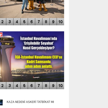
DEO GALERİ
LERİN AŞILDIĞI HAVALİMANI
NÜN MANŞETLERİ
KAZA NEDENİ ASKERİ TATBİKAT MI