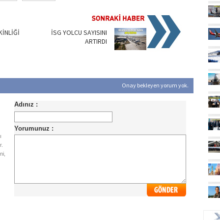
KİNLİĞİ
İSG YOLCU SAYISINI
ARTIRDI
Onay bekleyen yorum yok.
ı
r.
ni,
UÇ