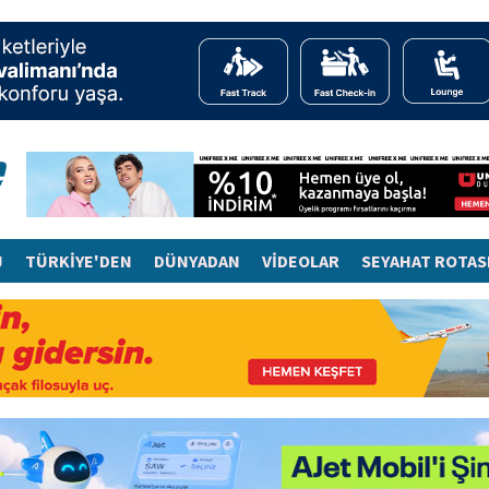
J
TÜRKİYE'DEN
DÜNYADAN
VİDEOLAR
SEYAHAT ROTAS