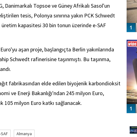
AG, Danimarkalı Topsoe ve Güney Afrikalı Sasol'un
iştirilen tesis, Polonya sınırına yakın PCK Schwedt
lık üretim kapasitesi 30 bin tonun üzerinde e-SAF
Vİ
ENGEL
Euro'yu aşan proje, başlangıçta Berlin yakınlarında
hip Schwedt rafinerisine taşınmıştı. Bu taşınma,
andı.
kağıt fabrikasından elde edilen biyojenik karbondioksit
onomi ve Enerji Bakanlığı'ndan 245 milyon Euro,
ık 105 milyon Euro katkı sağlanacak.
GÜ
-SAF
Almanya