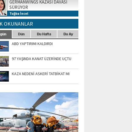
GERMANWINGS KAZASI DAVASI
SÜRÜYOR
Tuğba İncel
K OKUNANLAR
ABD YAPTIRIMI KALDIRDI
97 YAŞINDA KANAT ÜZERİNDE UÇTU
KAZA NEDENİ ASKERİ TATBİKAT MI
TO GALERİ
APUR AIRSHOW-2020