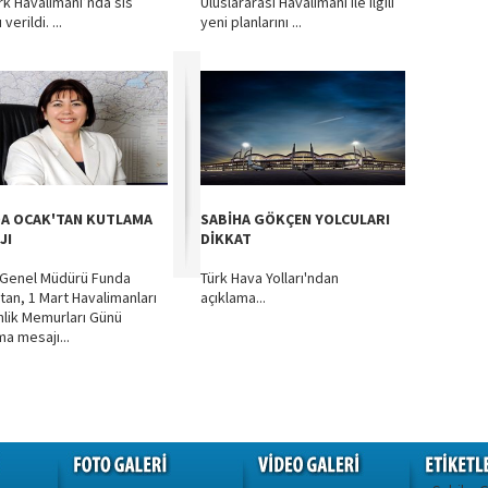
rk Havalimanı’nda sis
Uluslararası Havalimanı ile ilgili
verildi. ...
yeni planlarını ...
A OCAK'TAN KUTLAMA
SABİHA GÖKÇEN YOLCULARI
JI
DİKKAT
Genel Müdürü Funda
Türk Hava Yolları'ndan
tan, 1 Mart Havalimanları
açıklama...
lik Memurları Günü
ma mesajı...