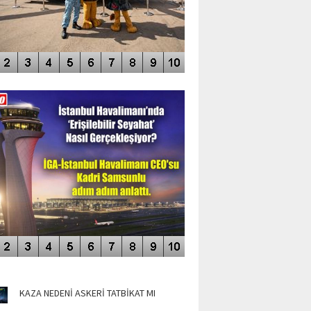
DEO GALERİ
LERİN AŞILDIĞI HAVALİMANI
NÜN MANŞETLERİ
KAZA NEDENİ ASKERİ TATBİKAT MI