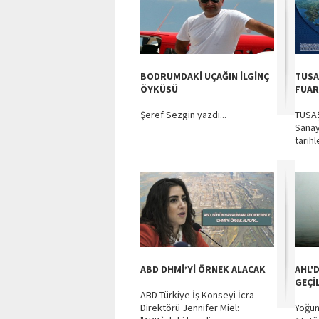
BODRUMDAKİ UÇAĞIN İLGİNÇ
TUSA
ÖYKÜSÜ
FUAR
Şeref Sezgin yazdı...
TUSAŞ
Sanay
tarihl
ABD DHMİ’Yİ ÖRNEK ALACAK
AHL'D
GEÇİ
ABD Türkiye İş Konseyi İcra
Direktörü Jennifer Miel:
Yoğun