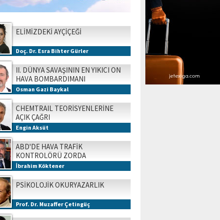
ELİMİZDEKİ AYÇİÇEĞİ
Doç. Dr. Esra Bihter Gürler
II. DÜNYA SAVAŞININ EN YIKICI ON
HAVA BOMBARDIMANI
Osman Gazi Baykal
CHEMTRAIL TEORİSYENLERİNE
AÇIK ÇAĞRI
Engin Aksüt
ABD'DE HAVA TRAFİK
KONTROLÖRÜ ZORDA
İbrahim Köktener
PSİKOLOJİK OKURYAZARLIK
Prof. Dr. Muzaffer Çetingüç