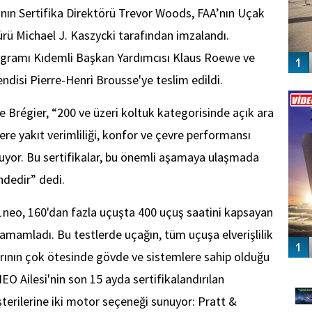
’nın Sertifika Direktörü Trevor Woods, FAA’nın Uçak
rü Michael J. Kaszycki tarafından imzalandı.
Programı Kıdemli Başkan Yardımcısı Klaus Roewe ve
disi Pierre-Henri Brousse'ye teslim edildi.
Vİ
ENGEL
e Brégier, “200 ve üzeri koltuk kategorisinde açık ara
ere yakıt verimliliği, konfor ve çevre performansı
yor. Bu sertifikalar, bu önemli aşamaya ulaşmada
indedir” dedi.
1neo, 160'dan fazla uçuşta 400 uçuş saatini kapsayan
tamamladı. Bu testlerde uçağın, tüm uçuşa elverişlilik
rlarının çok ötesinde gövde ve sistemlere sahip olduğu
GÜ
O Ailesi'nin son 15 ayda sertifikalandırılan
terilerine iki motor seçeneği sunuyor: Pratt &