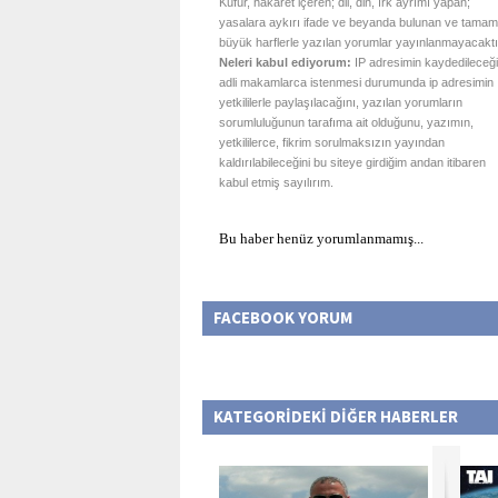
Küfür, hakaret içeren; dil, din, ırk ayrımı yapan;
yasalara aykırı ifade ve beyanda bulunan ve tamam
büyük harflerle yazılan yorumlar yayınlanmayacaktı
Neleri kabul ediyorum:
IP adresimin kaydedileceği
adli makamlarca istenmesi durumunda ip adresimin
yetkililerle paylaşılacağını, yazılan yorumların
sorumluluğunun tarafıma ait olduğunu, yazımın,
yetkililerce, fikrim sorulmaksızın yayından
kaldırılabileceğini bu siteye girdiğim andan itibaren
kabul etmiş sayılırım.
Bu haber henüz yorumlanmamış...
FACEBOOK YORUM
KATEGORİDEKİ DİĞER HABERLER