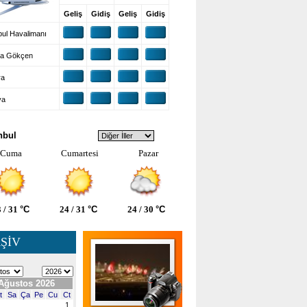
Geliş
Gidiş
Geliş
Gidiş
ul Havalimanı
a Gökçen
ra
ya
VA DURUMU
nbul
Cuma
Cumartesi
Pazar
 / 31
°C
24 / 31
°C
24 / 30
°C
ŞİV