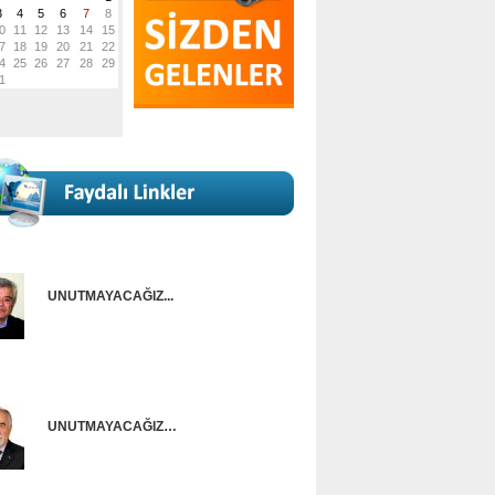
UNUTMAYACAĞIZ...
Onur Güntürkün
UNUTMAYACAĞIZ…
Ünal Başusta