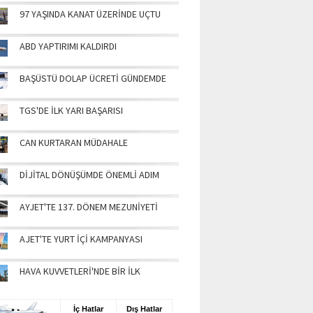
97 YAŞINDA KANAT ÜZERİNDE UÇTU
ABD YAPTIRIMI KALDIRDI
BAŞÜSTÜ DOLAP ÜCRETİ GÜNDEMDE
TGS'DE İLK YARI BAŞARISI
CAN KURTARAN MÜDAHALE
DİJİTAL DÖNÜŞÜMDE ÖNEMLİ ADIM
AYJET'TE 137. DÖNEM MEZUNİYETİ
AJET'TE YURT İÇİ KAMPANYASI
HAVA KUVVETLERİ'NDE BİR İLK
UŞ BİLGİLERİ
İç Hatlar
Dış Hatlar