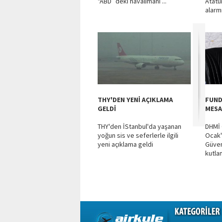
"ABD`deki havalimanı ...
Atatü
alarmı 
THY'DEN YENİ AÇIKLAMA
FUND
GELDİ
MESA
THY'den İStanbul'da yaşanan
DHMİ 
yoğun sis ve seferlerle ilgili
Ocak'
yeni açıklama geldi
Güven
kutla