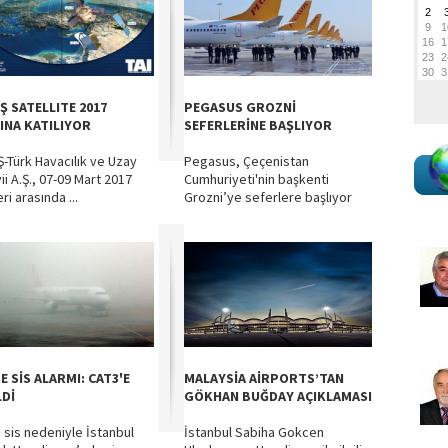
Ş SATELLITE 2017
PEGASUS GROZNİ
INA KATILIYOR
SEFERLERİNE BAŞLIYOR
-Türk Havacılık ve Uzay
Pegasus, Çeçenistan
ii A.Ş., 07-09 Mart 2017
Cumhuriyeti'nin başkenti
eri arasında ...
Grozni’ye seferlere başlıyor
E SİS ALARMI: CAT3'E
MALAYSİA AİRPORTS’TAN
LDİ
GÖKHAN BUĞDAY AÇIKLAMASI
 sis nedeniyle İstanbul
İstanbul Sabiha Gokcen