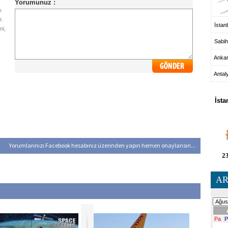
ı
r.
İstanb
ni,
Sabih
Anka
Antal
HA
İsta
Yorumlarınızı Facebook hesabınız üzerinden yapın hemen onaylansın...
23
AR