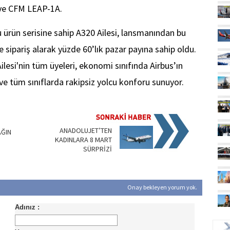
ve CFM LEAP-1A.
 ürün serisine sahip A320 Ailesi, lansmanından bu
sipariş alarak yüzde 60’lık pazar payına sahip oldu.
lesi'nin tüm üyeleri, ekonomi sınıfında Airbus’ın
 ve tüm sınıflarda rakipsiz yolcu konforu sunuyor.
ANADOLUJET’TEN
ĞIN
KADINLARA 8 MART
SÜRPRİZİ
Onay bekleyen yorum yok.
UÇ