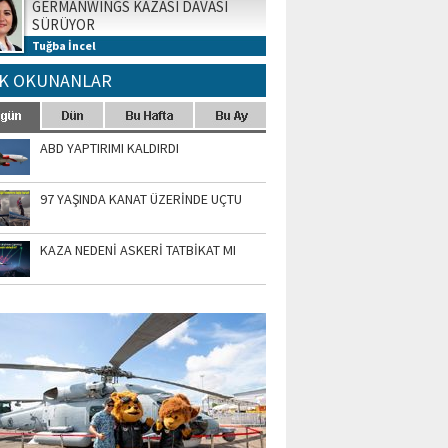
GERMANWINGS KAZASI DAVASI
SÜRÜYOR
Tuğba İncel
K OKUNANLAR
ABD YAPTIRIMI KALDIRDI
97 YAŞINDA KANAT ÜZERİNDE UÇTU
KAZA NEDENİ ASKERİ TATBİKAT MI
TO GALERİ
APUR AIRSHOW-2020