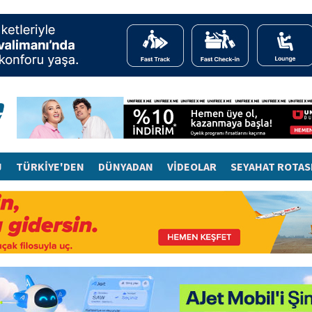
J
TÜRKİYE'DEN
DÜNYADAN
VİDEOLAR
SEYAHAT ROTAS