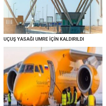
UÇUŞ YASAĞI UMRE İÇİN KALDIRILDI