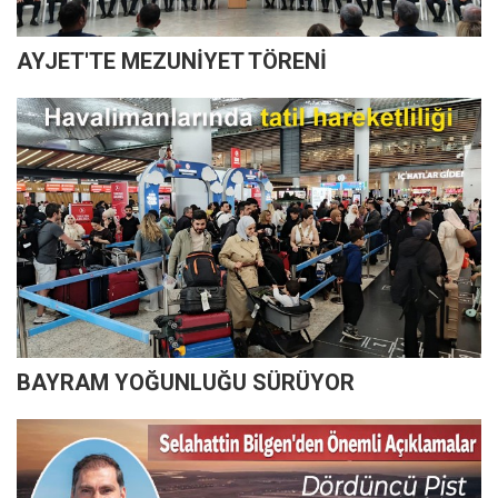
AYJET'TE MEZUNİYET TÖRENİ
BAYRAM YOĞUNLUĞU SÜRÜYOR