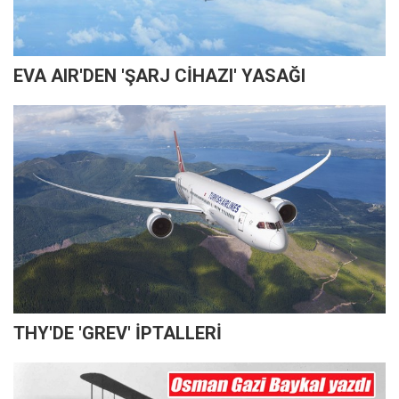
EVA AIR'DEN 'ŞARJ CİHAZI' YASAĞI
THY'DE 'GREV' İPTALLERİ