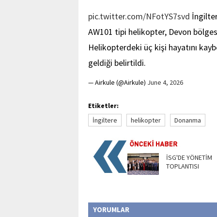
pic.twitter.com/NFotYS7svd
İngilte
AW101 tipi helikopter, Devon bölges
Helikopterdeki üç kişi hayatını kay
geldiği belirtildi.
— Airkule (@Airkule)
June 4, 2026
Etiketler:
İngiltere
helikopter
Donanma
İSG'DE YÖNETİM
TOPLANTISI
YORUMLAR