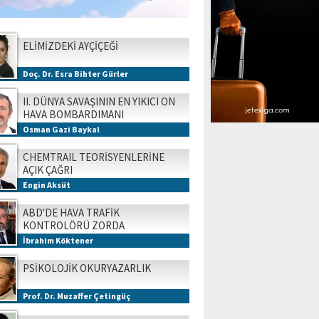
ELİMİZDEKİ AYÇİÇEĞİ
Doç. Dr. Esra Bihter Gürler
II. DÜNYA SAVAŞININ EN YIKICI ON
HAVA BOMBARDIMANI
Osman Gazi Baykal
CHEMTRAIL TEORİSYENLERİNE
AÇIK ÇAĞRI
Engin Aksüt
ABD'DE HAVA TRAFİK
KONTROLÖRÜ ZORDA
İbrahim Köktener
PSİKOLOJİK OKURYAZARLIK
Prof. Dr. Muzaffer Çetingüç