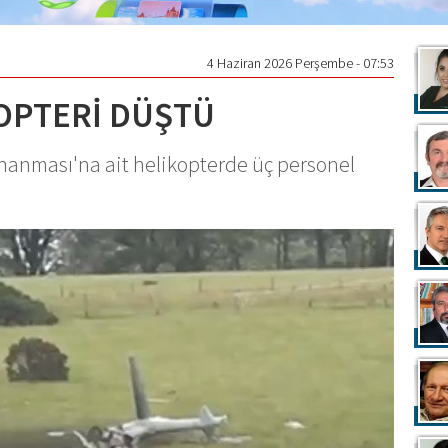
4 Haziran 2026 Perşembe - 07:53
OPTERİ DÜŞTÜ
onanması'na ait helikopterde üç personel