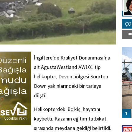
ÇO
FO
SİNG
İngiltere’de Kraliyet Donanması’na
ait AgustaWestland AW101 tipi
helikopter, Devon bölgesi Sourton
Down yakınlarındaki bir tarlaya
düştü.
Helikopterdeki üç kişi hayatını
kaybetti. Kazanın eğitim tatbikatı
Vİ
sırasında meydana geldiği belirtildi.
ENGEL