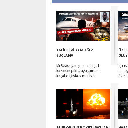
TALİHLİ PİLOTA AĞIR
ÖZEL
SUÇLAMA
OLU
MrBeast yarışmasında jet
İş ins
kazanan pilot, uyuşturucu
düzey 
kaçakçılığıyla suçlanıyor
özel u
BLUE ORIGIN ROKETİ PATLADI
NASA