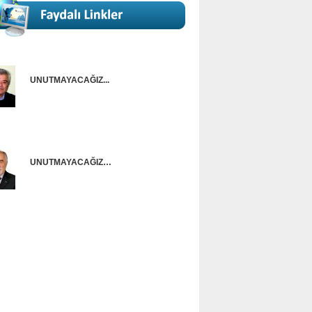
UNUTMAYACAĞIZ...
Onur Güntürkün
UNUTMAYACAĞIZ…
Ünal Başusta