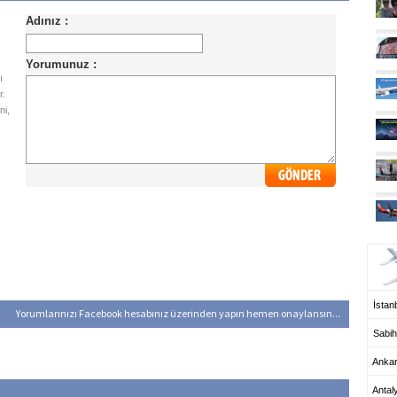
ı
r.
ni,
UÇ
İstanb
Yorumlarınızı Facebook hesabınız üzerinden yapın hemen onaylansın...
Sabih
Anka
Antal