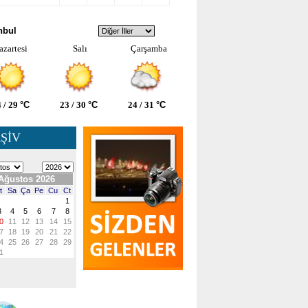
VA DURUMU
nbul
azartesi
Salı
Çarşamba
 / 29
°C
23 / 30
°C
24 / 31
°C
ŞİV