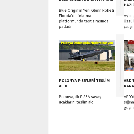
HAZI
Blue Origin'in Yeni Glenn Roketi
Florida'da fırlatma
Ay’ın
platformunda test sırasında
Üssü 
patladı
çalışm
POLONYA F-35'LERİ TESLİM
ABD'
ALDI
KAR
Polonya, ilk F-35A savaş
ABD'd
uçaklarını teslim aldı
sığın
göçme