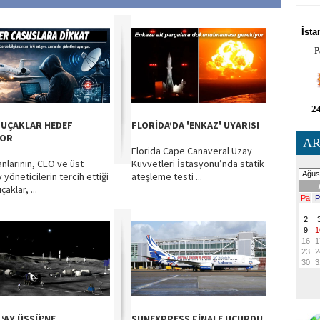
HA
İsta
P
24
 UÇAKLAR HEDEF
FLORİDA’DA 'ENKAZ' UYARISI
YOR
AR
Florida Cape Canaveral Uzay
anlarının, CEO ve üst
Kuvvetleri İstasyonu’nda statik
yöneticilerin tercih ettiği
ateşleme testi ...
çaklar, ...
 ‘AY ÜSSÜ’NE
SUNEXPRESS FİNALE UÇURDU