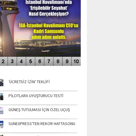
NÜN MANŞETLERİ
‘ÜCRETSİZ İZİN' TEKLİFİ
PİLOTLARA UYUŞTURUCU TESTİ
GÜNEŞ TUTULMASI İÇİN ÖZEL UÇUŞ
SUNEXPRESS'TEN REKOR HAFTASONU