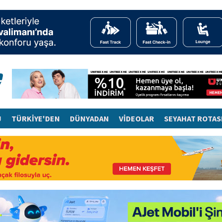
J
TÜRKİYE'DEN
DÜNYADAN
VİDEOLAR
SEYAHAT ROTAS