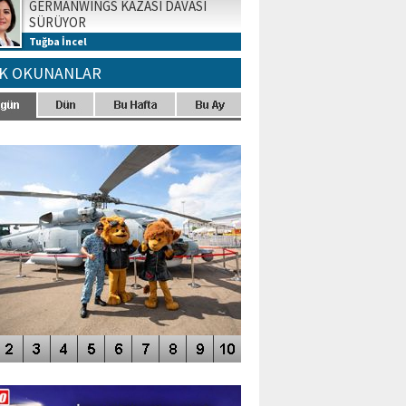
GERMANWINGS KAZASI DAVASI
SÜRÜYOR
Tuğba İncel
K OKUNANLAR
TO GALERİ
APUR AIRSHOW-2020
DEO GALERİ
LERİN AŞILDIĞI HAVALİMANI