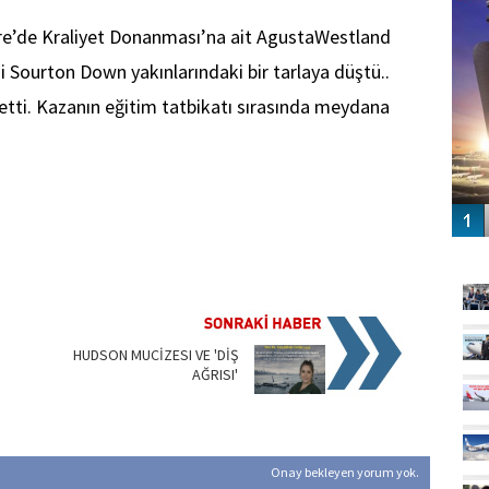
re’de Kraliyet Donanması’na ait AgustaWestland
i Sourton Down yakınlarındaki bir tarlaya düştü..
betti. Kazanın eğitim tatbikatı sırasında meydana
GÜ
HUDSON MUCİZESI VE 'DİŞ
AĞRISI'
Onay bekleyen yorum yok.