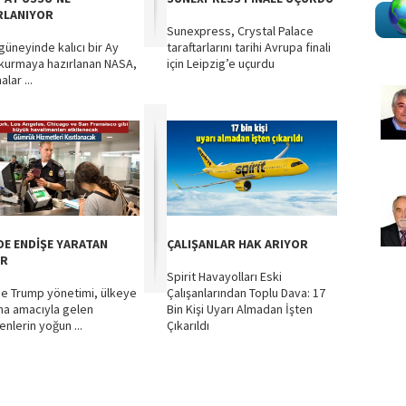
RLANIYOR
Sunexpress, Crystal Palace
 güneyinde kalıcı bir Ay
taraftarlarını tarihi Avrupa finali
kurmaya hazırlanan NASA,
için Leipzig’e uçurdu
alar ...
DE ENDİŞE YARATAN
ÇALIŞANLAR HAK ARIYOR
AR
Spirit Havayolları Eski
e Trump yönetimi, ülkeye
Çalışanlarından Toplu Dava: 17
ma amacıyla gelen
Bin Kişi Uyarı Almadan İşten
nlerin yoğun ...
Çıkarıldı