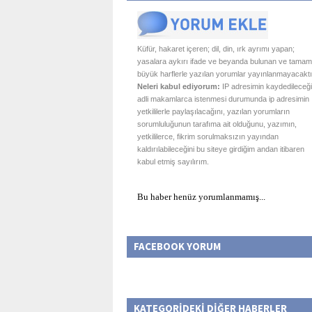
Küfür, hakaret içeren; dil, din, ırk ayrımı yapan;
yasalara aykırı ifade ve beyanda bulunan ve tamam
büyük harflerle yazılan yorumlar yayınlanmayacaktı
Neleri kabul ediyorum:
IP adresimin kaydedileceği
adli makamlarca istenmesi durumunda ip adresimin
yetkililerle paylaşılacağını, yazılan yorumların
sorumluluğunun tarafıma ait olduğunu, yazımın,
yetkililerce, fikrim sorulmaksızın yayından
kaldırılabileceğini bu siteye girdiğim andan itibaren
kabul etmiş sayılırım.
Bu haber henüz yorumlanmamış...
FACEBOOK YORUM
KATEGORİDEKİ DİĞER HABERLER