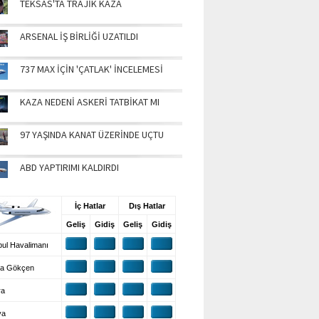
TEKSAS'TA TRAJİK KAZA
ARSENAL İŞ BİRLİĞİ UZATILDI
737 MAX İÇİN 'ÇATLAK' İNCELEMESİ
KAZA NEDENİ ASKERİ TATBİKAT MI
97 YAŞINDA KANAT ÜZERİNDE UÇTU
ABD YAPTIRIMI KALDIRDI
UŞ BİLGİLERİ
İç Hatlar
Dış Hatlar
Geliş
Gidiş
Geliş
Gidiş
ul Havalimanı
a Gökçen
ra
ya