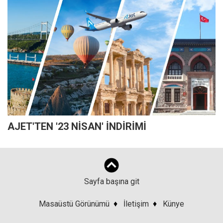
AJET'TEN '23 NİSAN' İNDİRİMİ
Sayfa başına git
Masaüstü Görünümü
♦
İletişim
♦
Künye