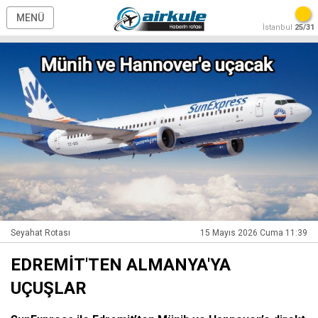
MENÜ
İstanbul
25/31
Seyahat Rotası
15 Mayıs 2026 Cuma 11:39
EDREMİT'TEN ALMANYA'YA
UÇUŞLAR