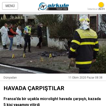
MENÜ
İstanbul
25/31
Dünyadan
11 Ekim 2020 Pazar 08:38
HAVADA ÇARPIŞTILAR
Fransa’da bir uçakla microlight havada çarpıştı, kazada
5 kişi yaşamını yitirdi