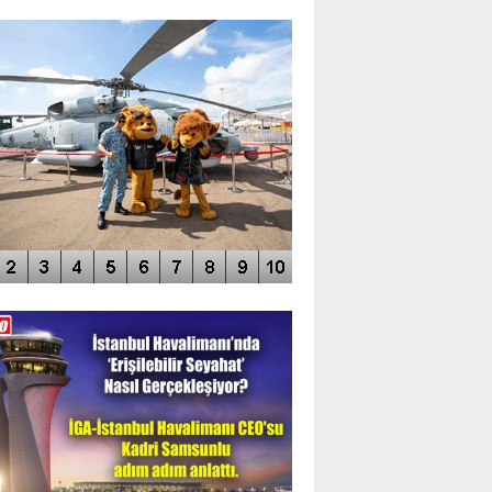
TO GALERİ
APUR AIRSHOW-2020
DEO GALERİ
LERİN AŞILDIĞI HAVALİMANI