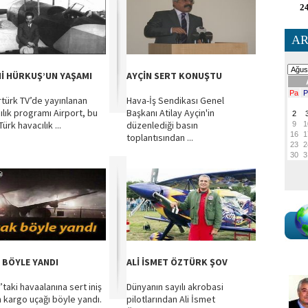
24
AR
Hİ HÜRKUŞ’UN YAŞAMI
AYÇİN SERT KONUŞTU
türk TV’de yayınlanan
Hava-İş Sendikası Genel
ılık programı Airport, bu
Başkanı Atilay Ayçin'in
Türk havacılık ...
düzenlediği basın
toplantısından ...
 BÖYLE YANDI
ALİ İSMET ÖZTÜRK ŞOV
’taki havaalanına sert iniş
Dünyanın sayılı akrobasi
 kargo uçağı böyle yandı.
pilotlarından Ali İsmet