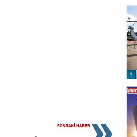
FO
SİNG
Vİ
ENGEL