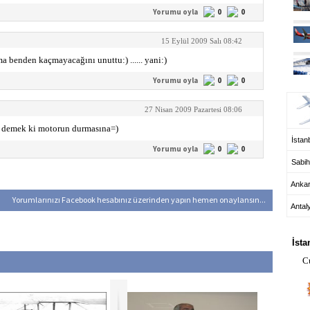
Yorumu oyla
0
0
15 Eylül 2009 Salı 08:42
a benden kaçmayacağını unuttu:) ...... yani:)
Yorumu oyla
0
0
UÇ
27 Nisan 2009 Pazartesi 08:06
ış demek ki motorun durmasına=)
İstanb
Yorumu oyla
0
0
Sabih
Anka
Yorumlarınızı Facebook hesabınız üzerinden yapın hemen onaylansın...
Antal
HA
İsta
C