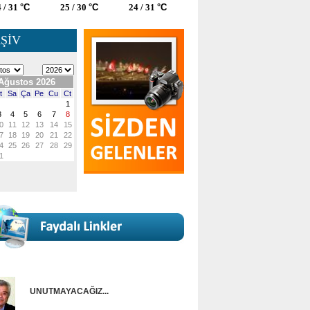
 / 31
°C
25 / 30
°C
24 / 31
°C
ŞİV
UNUTMAYACAĞIZ...