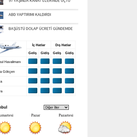
97 YAŞINDA KANAT ÜZERİNDE UÇTU
ABD YAPTIRIMI KALDIRDI
BAŞÜSTÜ DOLAP ÜCRETİ GÜNDEMDE
UŞ BİLGİLERİ
İç Hatlar
Dış Hatlar
Geliş
Gidiş
Geliş
Gidiş
ul Havalimanı
a Gökçen
ra
ya
VA DURUMU
nbul
umartesi
Pazar
Pazartesi