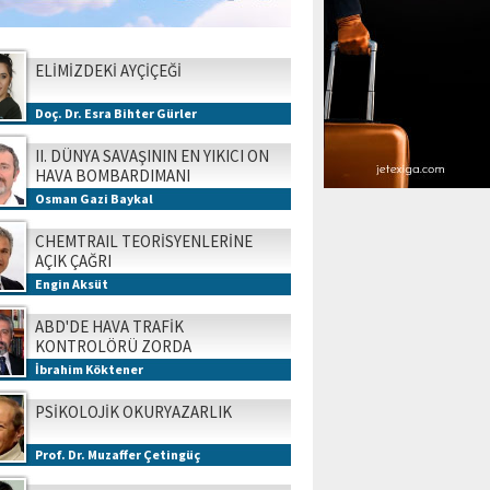
ELİMİZDEKİ AYÇİÇEĞİ
Doç. Dr. Esra Bihter Gürler
II. DÜNYA SAVAŞININ EN YIKICI ON
HAVA BOMBARDIMANI
Osman Gazi Baykal
CHEMTRAIL TEORİSYENLERİNE
AÇIK ÇAĞRI
Engin Aksüt
ABD'DE HAVA TRAFİK
KONTROLÖRÜ ZORDA
İbrahim Köktener
PSİKOLOJİK OKURYAZARLIK
Prof. Dr. Muzaffer Çetingüç