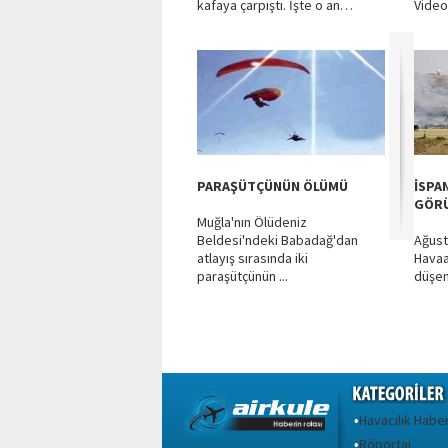
kafaya çarpıştı. İşte o an…
Vide
PARAŞÜTÇÜNÜN ÖLÜMÜ
İSPA
GÖR
Muğla'nın Ölüdeniz
Beldesi'ndeki Babadağ'dan
Ağust
atlayış sırasında iki
Havaa
paraşütçünün ...
düşen 
Havacılık Haber
•
Röportaj
•