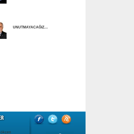
Onur Güntürkün
UNUTMAYACAĞIZ…
Ünal Başusta
Gökçen