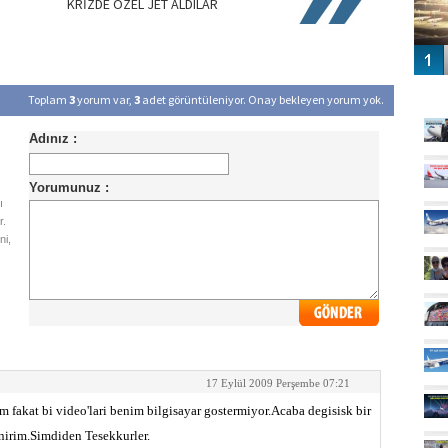
KRİZDE ÖZEL JET ALDILAR
GÜ
Toplam
3
yorum var,
3
adet görüntüleniyor. Onay bekleyen yorum yok.
ı
r.
ni,
17 Eylül 2009 Perşembe 07:21
 fakat bi video'lari benim bilgisayar gostermiyor.Acaba degisisk bir
nirim.Simdiden Tesekkurler.