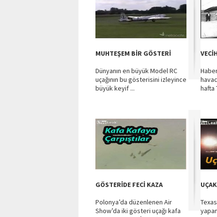
MUHTEŞEM BİR GÖSTERİ
VECİ
Dünyanın en büyük Model RC
Haber
uçağının bu gösterisini izleyince
havac
büyük keyif ...
hafta 
GÖSTERİDE FECİ KAZA
UÇAK
Polonya’da düzenlenen Air
Texas
Show’da iki gösteri uçağı kafa
yapan