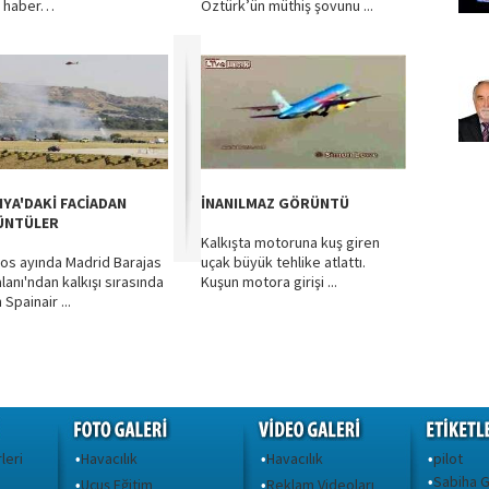
o haber…
Öztürk’ün müthiş şovunu ...
NYA'DAKİ FACİADAN
İNANILMAZ GÖRÜNTÜ
ÜNTÜLER
Kalkışta motoruna kuş giren
os ayında Madrid Barajas
uçak büyük tehlike atlattı.
lanı'ndan kalkışı sırasında
Kuşun motora girişi ...
Spainair ...
leri
Havacılık
Havacılık
pilot
•
•
•
Sabiha 
•
Uçuş Eğitim
Reklam Videoları
•
•