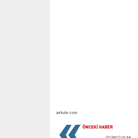
airkule.com
ÜÇÜNCÜ UÇAK