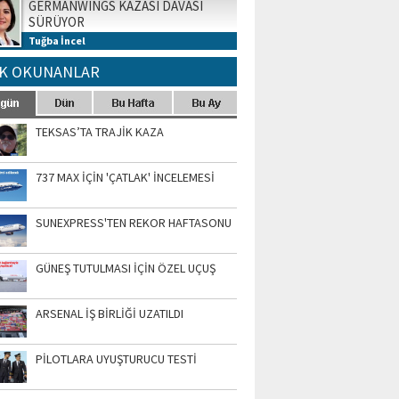
GERMANWINGS KAZASI DAVASI
SÜRÜYOR
Tuğba İncel
K OKUNANLAR
TEKSAS’TA TRAJİK KAZA
737 MAX İÇİN 'ÇATLAK' İNCELEMESİ
SUNEXPRESS'TEN REKOR HAFTASONU
GÜNEŞ TUTULMASI İÇİN ÖZEL UÇUŞ
ARSENAL İŞ BİRLİĞİ UZATILDI
PİLOTLARA UYUŞTURUCU TESTİ