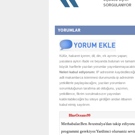
SORGULANIYOR
YORUMLAR
Küfür, hakaret içeren; dil, din, ırk ayrımı yapan;
yasalara aykırı ifade ve beyanda bulunan ve tamam
büyük harflerle yazılan yorumlar yayınlanmayacaktı
Neleri kabul ediyorum:
IP adresimin kaydedileceği
adli makamlarca istenmesi durumunda ip adresimin
yetkililerle paylaşılacağını, yazılan yorumların
sorumluluğunun tarafıma ait olduğunu, yazımın,
yetkililerce, fikrim sorulmaksızın yayından
kaldırılabileceğini bu siteye girdiğim andan itibaren
kabul etmiş sayılırım.
BlueOceans99
Merhabalar.Ben Avustralya'dan takip ediyorum
programmi gerekiyor.Yardimci olursaniz sevi