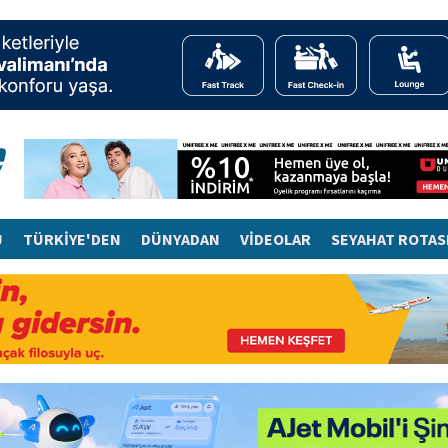
J
TÜRKİYE'DEN
DÜNYADAN
VİDEOLAR
SEYAHAT ROTAS