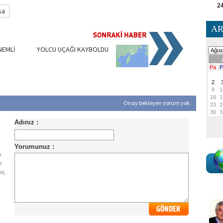
24
sa
AR
NEMLİ
YOLCU UÇAĞI KAYBOLDU
Onay bekleyen yorum yok.
ı
r.
ni,