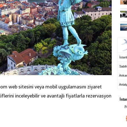
UÇ
İstanb
Sabih
Anka
Antal
com web sitesini veya mobil uygulamasını ziyaret
HA
erini inceleyebilir ve avantajlı fiyatlarla rezervasyon
İsta
P