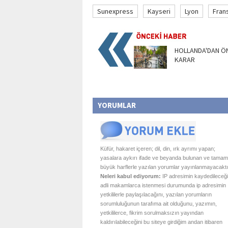
Sunexpress
Kayseri
Lyon
Fran
HOLLANDA'DAN Ö
KARAR
YORUMLAR
Küfür, hakaret içeren; dil, din, ırk ayrımı yapan;
yasalara aykırı ifade ve beyanda bulunan ve tamam
büyük harflerle yazılan yorumlar yayınlanmayacaktı
Neleri kabul ediyorum:
IP adresimin kaydedileceği
adli makamlarca istenmesi durumunda ip adresimin
yetkililerle paylaşılacağını, yazılan yorumların
sorumluluğunun tarafıma ait olduğunu, yazımın,
yetkililerce, fikrim sorulmaksızın yayından
kaldırılabileceğini bu siteye girdiğim andan itibaren