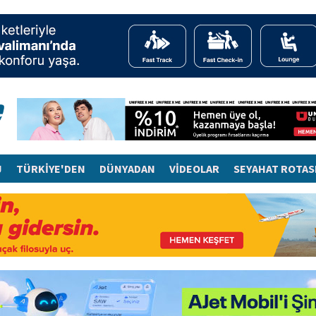
J
TÜRKİYE'DEN
DÜNYADAN
VİDEOLAR
SEYAHAT ROTAS