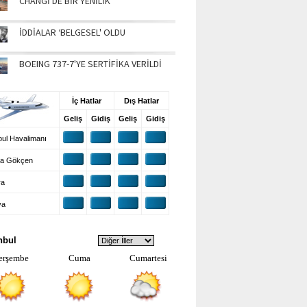
CHANGİ'DE BİR YENİLİK
İDDİALAR ‘BELGESEL' OLDU
BOEING 737-7'YE SERTİFİKA VERİLDİ
UŞ BİLGİLERİ
İç Hatlar
Dış Hatlar
Geliş
Gidiş
Geliş
Gidiş
ul Havalimanı
a Gökçen
ra
ya
VA DURUMU
nbul
erşembe
Cuma
Cumartesi