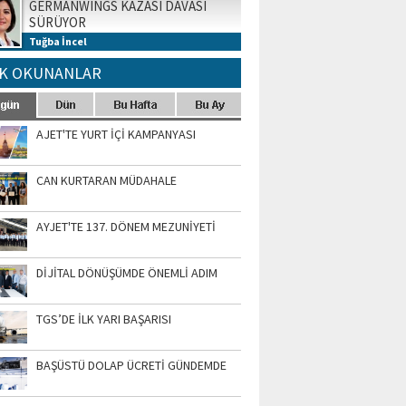
GERMANWINGS KAZASI DAVASI
SÜRÜYOR
Tuğba İncel
K OKUNANLAR
AJET'TE YURT İÇİ KAMPANYASI
CAN KURTARAN MÜDAHALE
AYJET'TE 137. DÖNEM MEZUNİYETİ
DİJİTAL DÖNÜŞÜMDE ÖNEMLİ ADIM
TGS’DE İLK YARI BAŞARISI
BAŞÜSTÜ DOLAP ÜCRETİ GÜNDEMDE