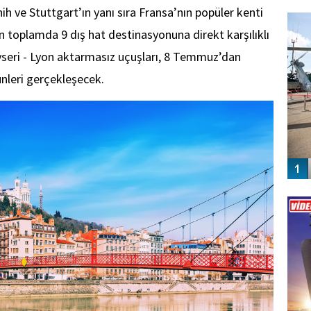
FO
h ve Stuttgart’ın yanı sıra Fransa’nın popüler kenti
SİNG
n toplamda 9 dış hat destinasyonuna direkt karşılıklı
yseri - Lyon aktarmasız uçuşları, 8 Temmuz’dan
nleri gerçekleşecek.
Vİ
ENGEL