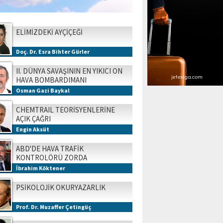
ELİMİZDEKİ AYÇİÇEĞİ
Doç. Dr. Esra Bihter Gürler
II. DÜNYA SAVAŞININ EN YIKICI ON
HAVA BOMBARDIMANI
Osman Gazi Baykal
CHEMTRAIL TEORİSYENLERİNE
AÇIK ÇAĞRI
Engin Aksüt
ABD'DE HAVA TRAFİK
KONTROLÖRÜ ZORDA
İbrahim Köktener
PSİKOLOJİK OKURYAZARLIK
Prof. Dr. Muzaffer Çetingüç