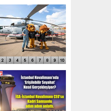
TO GALERİ
APUR AIRSHOW-2020
DEO GALERİ
LERİN AŞILDIĞI HAVALİMANI