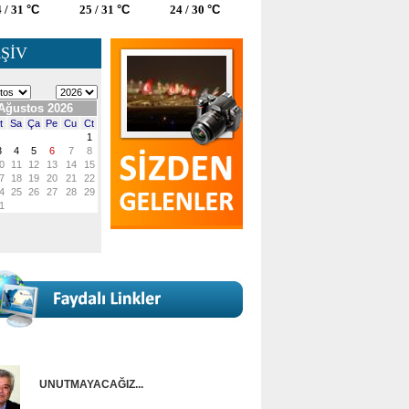
 / 31
°C
25 / 31
°C
24 / 30
°C
ŞİV
UNUTMAYACAĞIZ...