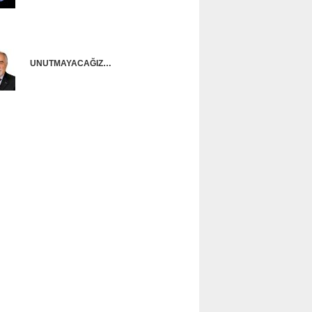
Onur Güntürkün
UNUTMAYACAĞIZ…
Ünal Başusta