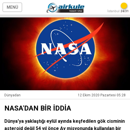
MENÜ
İstanbul
24/31
Dünyadan
12 Ekim 2020 Pazartesi 05:28
NASA'DAN BİR İDDİA
Dünya'ya yaklaştığı eylül ayında keşfedilen gök cisminin
asteroid değil 54 yıl önce Ay misyonunda kullanılan bir