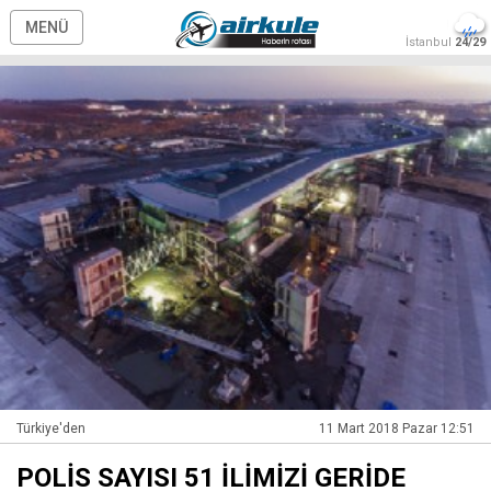
MENÜ
İstanbul
24/29
Türkiye'den
11 Mart 2018 Pazar 12:51
POLİS SAYISI 51 İLİMİZİ GERİDE