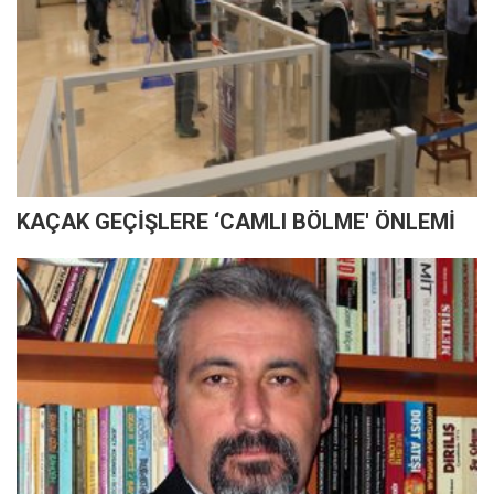
KAÇAK GEÇİŞLERE ‘CAMLI BÖLME' ÖNLEMİ