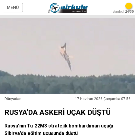
MENÜ
İstanbul
24/30
Dünyadan
17 Haziran 2026 Çarşamba 07:56
RUSYA'DA ASKERİ UÇAK DÜŞTÜ
Rusya’nın Tu-22M3 stratejik bombardıman uçağı
Sibirya’da eğitim uçuşunda düştü