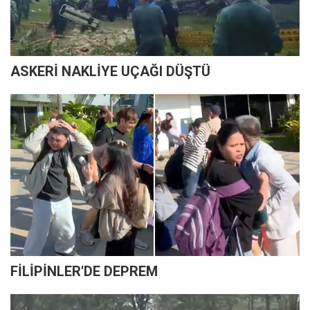
ASKERİ NAKLİYE UÇAĞI DÜŞTÜ
FİLİPİNLER'DE DEPREM