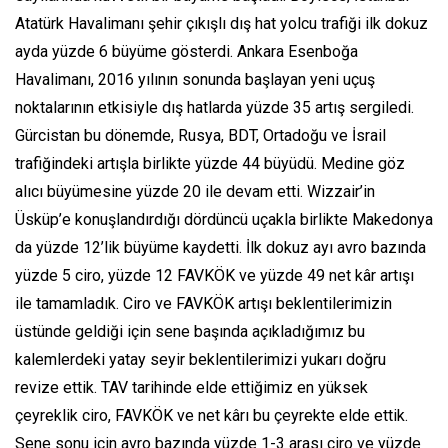
Atatürk Havalimanı şehir çıkışlı dış hat yolcu trafiği ilk dokuz
ayda yüzde 6 büyüme gösterdi. Ankara Esenboğa
Havalimanı, 2016 yılının sonunda başlayan yeni uçuş
noktalarının etkisiyle dış hatlarda yüzde 35 artış sergiledi.
Gürcistan bu dönemde, Rusya, BDT, Ortadoğu ve İsrail
trafiğindeki artışla birlikte yüzde 44 büyüdü. Medine göz
alıcı büyümesine yüzde 20 ile devam etti. Wizzair’in
Üsküp’e konuşlandırdığı dördüncü uçakla birlikte Makedonya
da yüzde 12’lik büyüme kaydetti. İlk dokuz ayı avro bazında
yüzde 5 ciro, yüzde 12 FAVKÖK ve yüzde 49 net kâr artışı
ile tamamladık. Ciro ve FAVKÖK artışı beklentilerimizin
üstünde geldiği için sene başında açıkladığımız bu
kalemlerdeki yatay seyir beklentilerimizi yukarı doğru
revize ettik. TAV tarihinde elde ettiğimiz en yüksek
çeyreklik ciro, FAVKÖK ve net kârı bu çeyrekte elde ettik.
Sene sonu için avro bazında yüzde 1-3 arası ciro ve yüzde