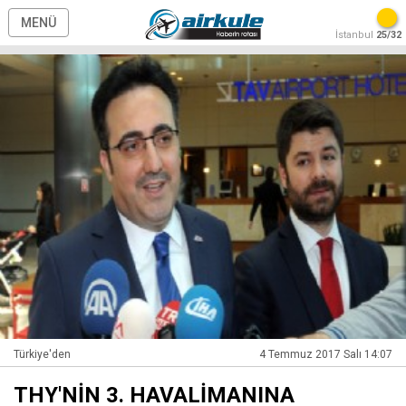
MENÜ
İstanbul
25/32
Türkiye'den
4 Temmuz 2017 Salı 14:07
THY'NİN 3. HAVALİMANINA