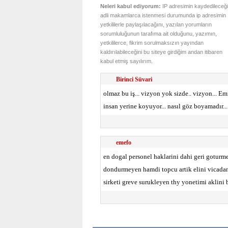
Neleri kabul ediyorum:
IP adresimin kaydedileceği
adli makamlarca istenmesi durumunda ip adresimin
yetkililerle paylaşılacağını, yazılan yorumların
sorumluluğunun tarafıma ait olduğunu, yazımın,
yetkililerce, fikrim sorulmaksızın yayından
kaldırılabileceğini bu siteye girdiğim andan itibaren
kabul etmiş sayılırım.
Birinci Süvari
olmaz bu iş... vizyon yok sizde.. vizyon... Em
insan yerine koyuyor... nasıl göz boyamadır...
emefo
en dogal personel haklarini dahi geri goturme
dondurmeyen hamdi topcu artik elini vicadani
sirketi greve surukleyen thy yonetimi aklini b