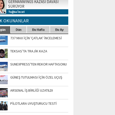
GERMANWINGS KAZASI DAVASI
SÜRÜYOR
Tuğba İncel
K OKUNANLAR
737 MAX İÇİN 'ÇATLAK' İNCELEMESİ
TEKSAS’TA TRAJİK KAZA
SUNEXPRESS'TEN REKOR HAFTASONU
GÜNEŞ TUTULMASI İÇİN ÖZEL UÇUŞ
ARSENAL İŞ BİRLİĞİ UZATILDI
PİLOTLARA UYUŞTURUCU TESTİ