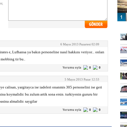
ni,
GÜ
6 Mayıs 2013 Pazartesi 02:09
irates e, Lufhansa ya bakın personeline nasıl hakkını veriyor... onları
 mobbing tir bu..
Yorumu oyla
0
0
5 Mayıs 2013 Pazar 12:53
ye calisan, yargitayca ise iadeleri onanmis 305 personelini ise geri
na koymalidir. bu zulum artik sona ersin. turkiyenin gururu bir
asina almalidir. saygilar
Yorumu oyla
0
0