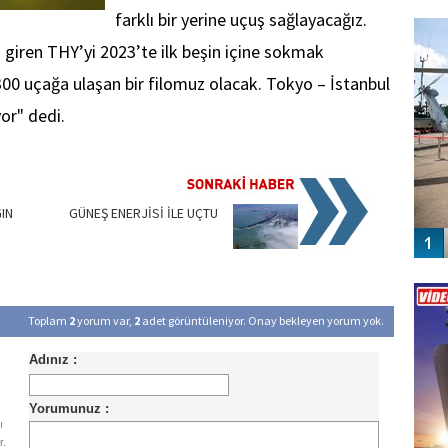
FO
farklı bir yerine uçuş sağlayacağız.
SİNG
 giren THY’yi 2023’te ilk beşin içine sokmak
300 uçağa ulaşan bir filomuz olacak. Tokyo – İstanbul
yor" dedi.
IN
GÜNEŞ ENERJİSİ İLE UÇTU
Vİ
ENGEL
Toplam
2
yorum var,
2
adet görüntüleniyor. Onay bekleyen yorum yok.
ı
r.