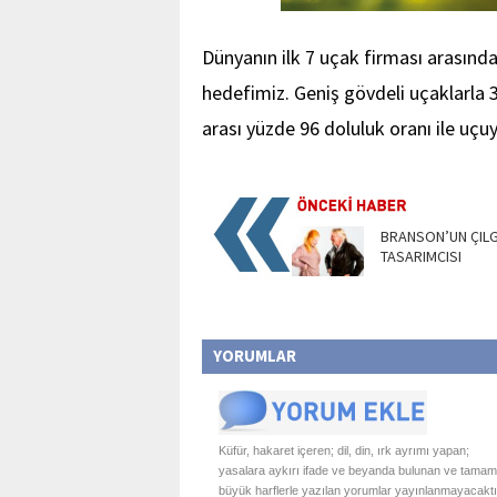
Dünyanın ilk 7 uçak firması arasında
hedefimiz. Geniş gövdeli uçaklarla 
arası yüzde 96 doluluk oranı ile uçu
BRANSON’UN ÇILG
TASARIMCISI
YORUMLAR
Küfür, hakaret içeren; dil, din, ırk ayrımı yapan;
yasalara aykırı ifade ve beyanda bulunan ve tamam
büyük harflerle yazılan yorumlar yayınlanmayacaktı