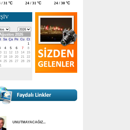
 / 31
°C
24 / 31
°C
24 / 30
°C
ŞİV
UNUTMAYACAĞIZ...