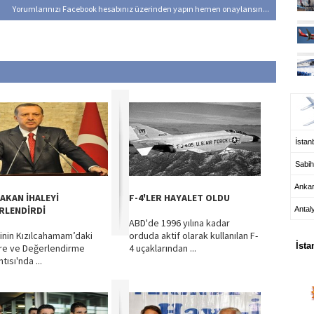
Yorumlarınızı Facebook hesabınız üzerinden yapın hemen onaylansın...
UÇ
İstanb
Sabih
Anka
AKAN İHALEYİ
F-4'LER HAYALET OLDU
RLENDİRDİ
Antal
ABD'de 1996 yılına kadar
HA
sinin Kızılcahamam’daki
orduda aktif olarak kullanılan F-
İsta
are ve Değerlendirme
4 uçaklarından ...
tısı'nda ...