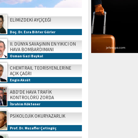
ELİMİZDEKİ AYÇİÇEĞİ
Doç. Dr. Esra Bihter Gürler
II. DÜNYA SAVAŞININ EN YIKICI ON
HAVA BOMBARDIMANI
Osman Gazi Baykal
CHEMTRAIL TEORİSYENLERİNE
AÇIK ÇAĞRI
Engin Aksüt
ABD'DE HAVA TRAFİK
KONTROLÖRÜ ZORDA
İbrahim Köktener
PSİKOLOJİK OKURYAZARLIK
Prof. Dr. Muzaffer Çetingüç