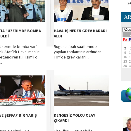
24
AR
TA “ÜZERİMDE BOMBA
HAVA-İŞ NEDEN GREV KARARI
 DEDİ
ALDI
"Üzerimde bomba var"
Bugün sabah saatlerinde
ek Atatürk Havalimanı'nı
yapılan toplantının ardından
tlendiren H.T. isimli o
THY’de grev kararı ...
..
VE ŞEFFAF BİR YARIŞ
DENGESİZ YOLCU OLAY
U
ÇIKARDI