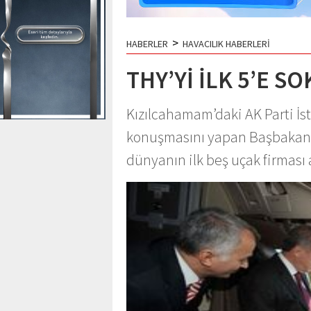
>
HABERLER
HAVACILIK HABERLERİ
THY’Yİ İLK 5’E S
Kızılcahamam’daki AK Parti İst
konuşmasını yapan Başbakan 
dünyanın ilk beş uçak firması