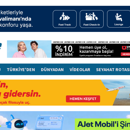
J
TÜRKİYE'DEN
DÜNYADAN
VİDEOLAR
SEYAHAT ROTAS