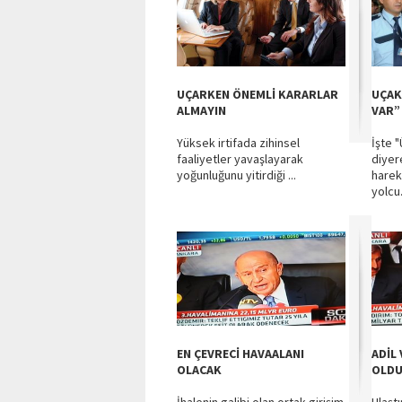
UÇARKEN ÖNEMLİ KARARLAR
UÇAK
ALMAYIN
VAR”
Yüksek irtifada zihinsel
İşte 
faaliyetler yavaşlayarak
diyer
yoğunluğunu yitirdiği ...
hareke
yolcu.
EN ÇEVRECİ HAVAALANI
ADİL 
OLACAK
OLD