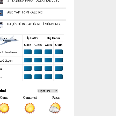
97 YAŞINDA KANAT ÜZERİNDE UÇTU
ABD YAPTIRIMI KALDIRDI
BAŞÜSTÜ DOLAP ÜCRETİ GÜNDEMDE
UŞ BİLGİLERİ
İç Hatlar
Dış Hatlar
Geliş
Gidiş
Geliş
Gidiş
ul Havalimanı
a Gökçen
ra
ya
VA DURUMU
nbul
Cuma
Cumartesi
Pazar