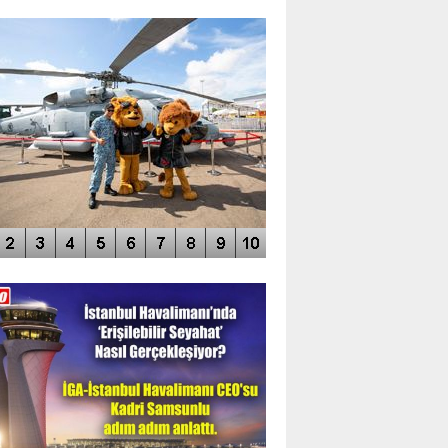
TO GALERİ
APUR AIRSHOW-2020
DEO GALERİ
LERİN AŞILDIĞI HAVALİMANI