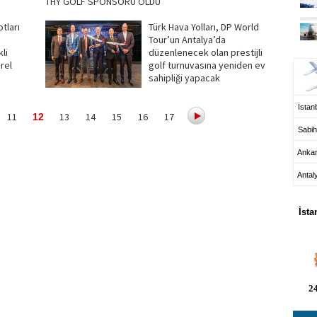
THY GOLF SPONSORU OLDU
tları
Türk Hava Yolları, DP World
Tour’un Antalya’da
UÇ
li
düzenlenecek olan prestijli
rel
golf turnuvasına yeniden ev
sahipliği yapacak
İstanb
11
13
14
15
16
17
12
Sabih
Anka
Antal
HA
İsta
24