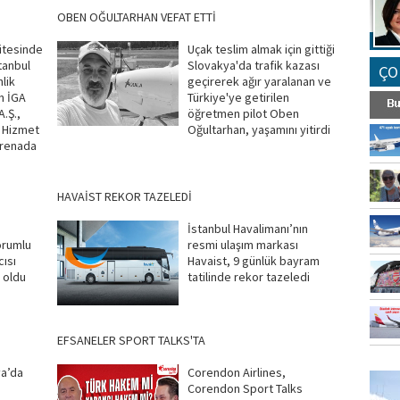
OBEN OĞULTARHAN VEFAT ETTİ
itesinde
Uçak teslim almak için gittiği
tanbul
Slovakya'da trafik kazası
ÇO
lik
geçirerek ağır yaralanan ve
n İGA
Türkiye'ye getirilen
A.Ş.,
öğretmen pilot Oben
 Hizmet
Oğultarhan, yaşamını yitirdi
arenada
HAVAİST REKOR TAZELEDİ
İstanbul Havalimanı’nın
orumlu
resmi ulaşım markası
ısı
Havaist, 9 günlük bayram
 oldu
tatilinde rekor tazeledi
EFSANELER SPORT TALKS'TA
FO
ya’da
Corendon Airlines,
SİNG
Corendon Sport Talks