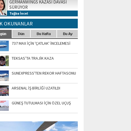
GERMANWINGS KAZASI DAVASI
SÜRÜYOR
Tuğba İncel
K OKUNANLAR
737 MAX İÇİN 'ÇATLAK' İNCELEMESİ
TEKSAS’TA TRAJİK KAZA
SUNEXPRESS'TEN REKOR HAFTASONU
ARSENAL İŞ BİRLİĞİ UZATILDI
GÜNEŞ TUTULMASI İÇİN ÖZEL UÇUŞ
TO GALERİ
APUR AIRSHOW-2020