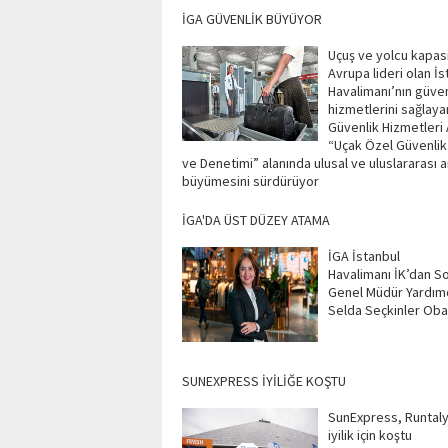
İGA GÜVENLİK BÜYÜYOR
Uçuş ve yolcu kapas
Avrupa lideri olan İs
Havalimanı’nın güven
hizmetlerini sağlaya
Güvenlik Hizmetleri 
“Uçak Özel Güvenlik
ve Denetimi” alanında ulusal ve uluslararası 
büyümesini sürdürüyor
İGA'DA ÜST DÜZEY ATAMA
İGA İstanbul
Havalimanı İK’dan S
Genel Müdür Yardımc
Selda Seçkinler Oba
SUNEXPRESS İYİLİĞE KOŞTU
SunExpress, Runtal
iyilik için koştu