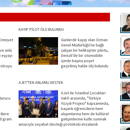
KAYIP PİLOT ÖLÜ BULUNDU
 Emniyet
Günlerdir kayıp olan Orman
Genel Müdürlüğü'ne bağlı
ve ünlü
çalışan bir helikopter pilotu,
i eşyayı
Denizli’de bir otomobilin
içinde başına poşet
yolcuyu
geçirilmiş halde ölü bulundu
AJET'TEN ANLAMLI DESTEK
AJet ile İstanbul Çocukları
turucu
Vakfı arasında, "Türkiye
z
Yüzyılı Projesi" kapsamında,
başarılı öğrencilerin hem
etlere
ulaşımlarına hem de kültürel
60 gram
gelişimlerine katkı sunmak
amacıyla seyahat desteği protokolü imzalandı