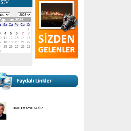
ŞİV
UNUTMAYACAĞIZ...
Onur Güntürkün