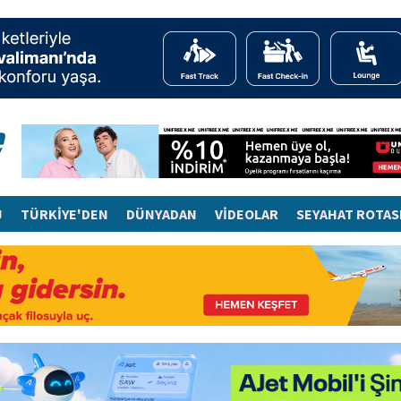
J
TÜRKİYE'DEN
DÜNYADAN
VİDEOLAR
SEYAHAT ROTAS