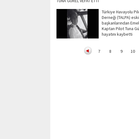
TUNA GÜREL VEFAT ETTİ
Türkiye Havayolu Pilo
Derneği (TALPA) eski
başkanlarından Emek
Kaptan Pilot Tuna Gü
hayatını kaybetti
7
8
9
10