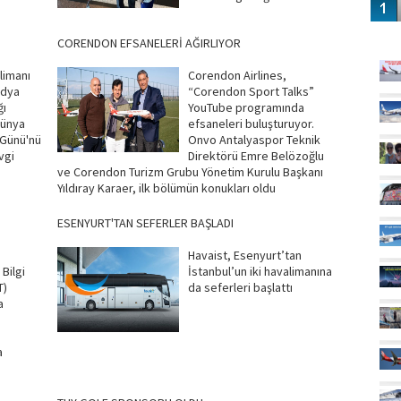
GÜ
CORENDON EFSANELERİ AĞIRLIYOR
limanı
Corendon Airlines,
edya
“Corendon Sport Talks”
ğı
YouTube programında
Dünya
efsaneleri buluşturuyor.
Günü'nü
Onvo Antalyaspor Teknik
vgi
Direktörü Emre Belözoğlu
ve Corendon Turizm Grubu Yönetim Kurulu Başkanı
Yıldıray Karaer, ilk bölümün konukları oldu
ESENYURT'TAN SEFERLER BAŞLADI
Havaist, Esenyurt’tan
Bilgi
İstanbul’un iki havalimanına
T)
da seferleri başlattı
a
a