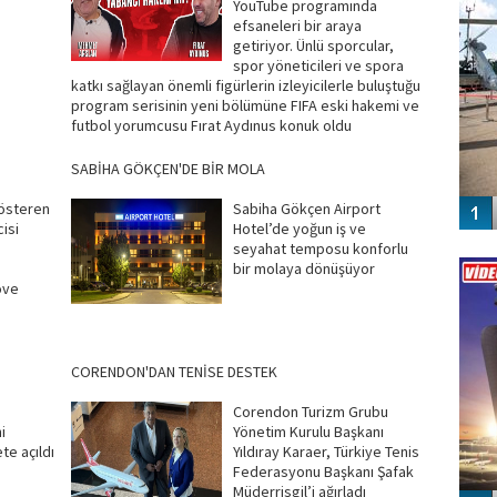
YouTube programında
efsaneleri bir araya
getiriyor. Ünlü sporcular,
spor yöneticileri ve spora
katkı sağlayan önemli figürlerin izleyicilerle buluştuğu
program serisinin yeni bölümüne FIFA eski hakemi ve
futbol yorumcusu Fırat Aydınus konuk oldu
SABİHA GÖKÇEN'DE BİR MOLA
gösteren
Sabiha Gökçen Airport
isi
Hotel’de yoğun iş ve
Vİ
seyahat temposu konforlu
ENGEL
bir molaya dönüşüyor
ove
CORENDON'DAN TENİSE DESTEK
Corendon Turizm Grubu
i
Yönetim Kurulu Başkanı
te açıldı
Yıldıray Karaer, Türkiye Tenis
Federasyonu Başkanı Şafak
Müderrisgil’i ağırladı