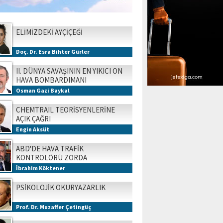
ELİMİZDEKİ AYÇİÇEĞİ
Doç. Dr. Esra Bihter Gürler
II. DÜNYA SAVAŞININ EN YIKICI ON
HAVA BOMBARDIMANI
Osman Gazi Baykal
CHEMTRAIL TEORİSYENLERİNE
AÇIK ÇAĞRI
Engin Aksüt
ABD'DE HAVA TRAFİK
KONTROLÖRÜ ZORDA
İbrahim Köktener
PSİKOLOJİK OKURYAZARLIK
Prof. Dr. Muzaffer Çetingüç