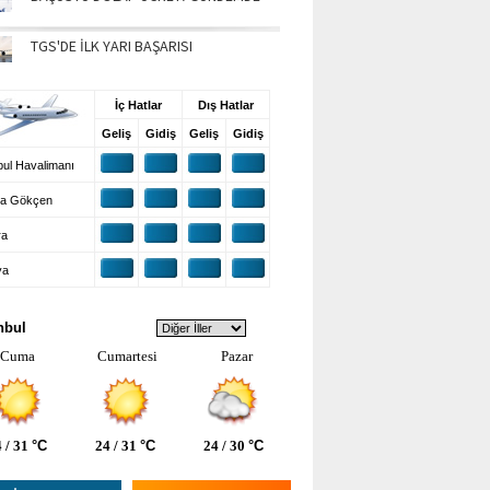
TGS'DE İLK YARI BAŞARISI
UŞ BİLGİLERİ
İç Hatlar
Dış Hatlar
Geliş
Gidiş
Geliş
Gidiş
ul Havalimanı
a Gökçen
ra
ya
VA DURUMU
nbul
Cuma
Cumartesi
Pazar
 / 31
°C
24 / 31
°C
24 / 30
°C