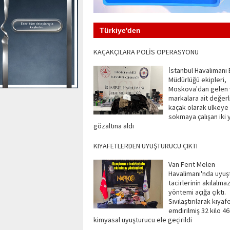
Türkiye'den
KAÇAKÇILARA POLİS OPERASYONU
İstanbul Havalimanı
Müdürlüğü ekipleri,
Moskova'dan gelen 
markalara ait değerl
kaçak olarak ülkeye
sokmaya çalışan iki 
gözaltına aldı
KIYAFETLERDEN UYUŞTURUCU ÇIKTI
Van Ferit Melen
Havalimanı'nda uyuş
tacirlerinin akılalma
yöntemi açığa çıktı.
Sıvılaştırılarak kıyaf
emdirilmiş 32 kilo 4
kimyasal uyuşturucu ele geçirildi