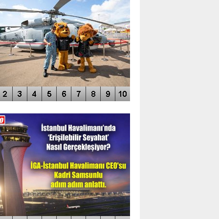
DEO GALERİ
LERİN AŞILDIĞI HAVALİMANI