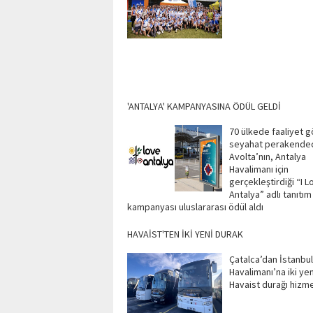
'ANTALYA' KAMPANYASINA ÖDÜL GELDİ
70 ülkede faaliyet 
seyahat perakendec
Avolta’nın, Antalya
Havalimanı için
gerçekleştirdiği “I L
Antalya” adlı tanıtım
kampanyası uluslararası ödül aldı
HAVAİST'TEN İKİ YENİ DURAK
Çatalca’dan İstanbul
Havalimanı’na iki yen
Havaist durağı hizme