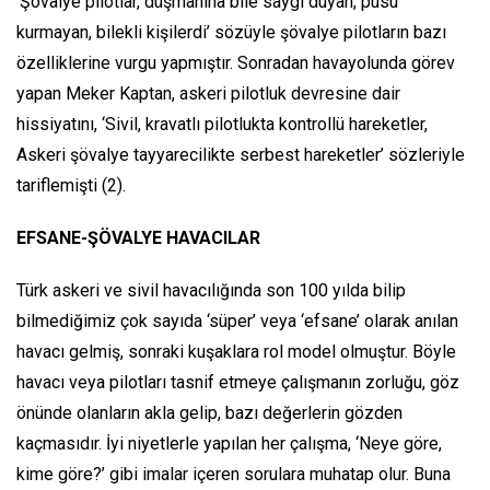
‘Şövalye pilotlar, düşmanına bile saygı duyan, pusu
kurmayan, bilekli kişilerdi’
sözüyle şövalye pilotların bazı
özelliklerine vurgu yapmıştır. Sonradan havayolunda görev
yapan Meker Kaptan, askeri pilotluk devresine dair
hissiyatını,
‘Sivil, kravatlı pilotlukta kontrollü hareketler,
Askeri şövalye tayyarecilikte serbest hareketler’
sözleriyle
tariflemişti (2).
EFSANE-ŞÖVALYE HAVACILAR
Türk askeri ve sivil havacılığında son 100 yılda bilip
bilmediğimiz çok sayıda ‘süper’ veya ‘efsane’ olarak anılan
havacı gelmiş, sonraki kuşaklara rol model olmuştur. Böyle
havacı veya pilotları tasnif etmeye çalışmanın zorluğu, göz
önünde olanların akla gelip, bazı değerlerin gözden
kaçmasıdır. İyi niyetlerle yapılan her çalışma, ‘Neye göre,
kime göre?’ gibi imalar içeren sorulara muhatap olur. Buna