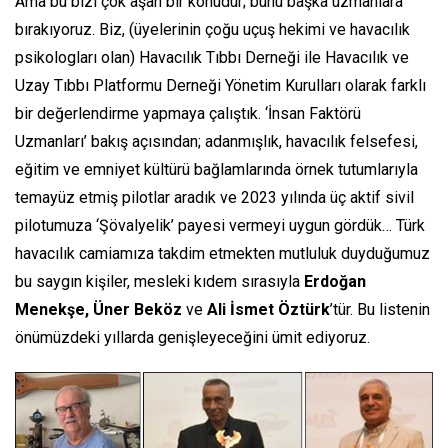
Ama bu bizi çok aşan bir konudur; bunu başka uzmanlara
bırakıyoruz. Biz, (üyelerinin çoğu uçuş hekimi ve havacılık
psikologları olan) Havacılık Tıbbı Derneği ile Havacılık ve
Uzay Tıbbı Platformu Derneği Yönetim Kurulları olarak farklı
bir değerlendirme yapmaya çalıştık. ‘İnsan Faktörü
Uzmanları’ bakış açısından; adanmışlık, havacılık felsefesi,
eğitim ve emniyet kültürü bağlamlarında örnek tutumlarıyla
temayüz etmiş pilotlar aradık ve 2023 yılında üç aktif sivil
pilotumuza ‘Şövalyelik’ payesi vermeyi uygun gördük… Türk
havacılık camiamıza takdim etmekten mutluluk duyduğumuz
bu saygın kişiler, mesleki kıdem sırasıyla
Erdoğan
Menekşe, Üner Beköz
ve
Ali İsmet Öztürk
’tür. Bu listenin
önümüzdeki yıllarda genişleyeceğini ümit ediyoruz.