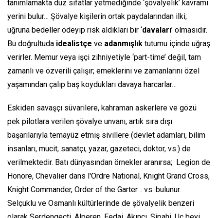
tanımlamakta düz sıfatlar yetmediğinde ‘şövalyelik’ kavramı
yerini bulur… Şövalye kişilerin ortak paydalarından ilki;
uğruna bedeller ödeyip risk aldıkları bir ‘
davaları
’ olmasıdır.
Bu doğrultuda
idealistçe
ve
adanmışlık
tutumu içinde uğraş
verirler. Memur veya işçi zihniyetiyle
‘part-time’
değil, tam
zamanlı ve özverili çalışır; emeklerini ve zamanlarını özel
yaşamından çalıp baş koydukları davaya harcarlar…
Eskiden savaşçı süvarilere, kahraman askerlere ve gözü
pek pilotlara verilen şövalye unvanı, artık sıra dışı
başarılarıyla temayüz etmiş sivillere (devlet adamları, bilim
insanları, mucit, sanatçı, yazar, gazeteci, doktor, vs.) de
verilmektedir. Batı dünyasından örnekler aranırsa;
Legion de
Honore, Chevalier dans l'Ordre National, Knight Grand Cross,
Knight Commander, Order of the Garter
… vs. bulunur.
Selçuklu ve Osmanlı kültürlerinde de şövalyelik benzeri
olarak Serdengeçti, Alperen, Fedai, Akıncı, Sipahi, Uç beyi,