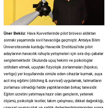
Üner Beköz:
Hava Kuvvetlerinde pilot brövesi aldıktan
sonraki yaşamında sivil havacılığa geçmiştir. Antalya Bilim
Üniversitesinde kurduğu Havacılık Enstitüsü’nde pilot
adaylarının havacılık ruhuyla yetişmeleri için sıra dışı çabalar
sergilemektedir. Okulunda uçuş hekimi ve psikologlar
istihdam etmek, uçuştaki fizyolojik zorlanmaları (hipoksi,
vertigo) yer koşullarında simüle eden cihazlar kurmak, suya
acil iniş eğitimi
(ditching & survival)
uygulamak, talimatların
zorlaması olmadığı halde yaptıklarından birkaç tanesidir.
Eğitim ücretini yatırmaya hazır olan gençlerin, yetenek
ölçümü, psikolojik testler, takım çalışması, dikkat dağınıklığı,
uzaysal uyumsuzluk ve sağlık değerlendirmelerinden sonra