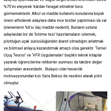
%75’ini eleyerek ‘kârdan feragat etmekte’ beis
görmemektedir. Alkol ve madde kullanımı konularına büyük
önem atfederek adaylara daha ince testler yaptırması da var
(elenenlerin %6’sı ilaç-madde nedenli). Bunların üstüne
adaylardan bir de ‘bitirme tezi’ hazırlamaların istemek,
pilotluğun uçak sürücülüğünden ibaret olmadığını anlatmak
ve bilimsel anlayış kazandırmak amaçlı olsa gerektir. ‘Temel
Uçuş Teorisi’ ve ‘VFR Uygulamaları’ başlıklı teknik kitaplar
yazarak öğrencilerine rehberler sunması da takdire değer
çalışmaları arasındadır... Bul
aşıcı olan havacılık
motivasyonundan kızı Sera Beköz de nasibini alarak pilot
olmuştur.