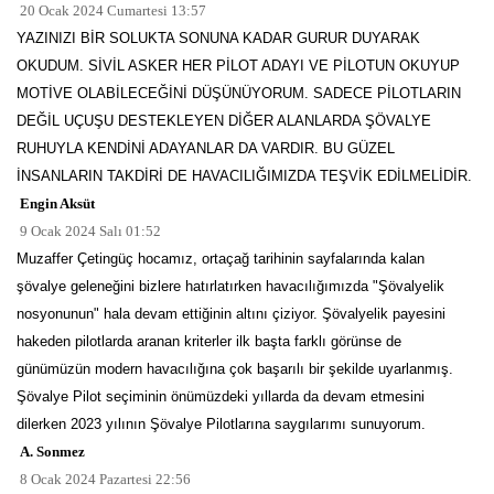
20 Ocak 2024 Cumartesi 13:57
YAZINIZI BİR SOLUKTA SONUNA KADAR GURUR DUYARAK
OKUDUM. SİVİL ASKER HER PİLOT ADAYI VE PİLOTUN OKUYUP
MOTİVE OLABİLECEĞİNİ DÜŞÜNÜYORUM. SADECE PİLOTLARIN
DEĞİL UÇUŞU DESTEKLEYEN DİĞER ALANLARDA ŞÖVALYE
RUHUYLA KENDİNİ ADAYANLAR DA VARDIR. BU GÜZEL
İNSANLARIN TAKDİRİ DE HAVACILIĞIMIZDA TEŞVİK EDİLMELİDİR.
Engin Aksüt
9 Ocak 2024 Salı 01:52
Muzaffer Çetingüç hocamız, ortaçağ tarihinin sayfalarında kalan
şövalye geleneğini bizlere hatırlatırken havacılığımızda "Şövalyelik
nosyonunun" hala devam ettiğinin altını çiziyor. Şövalyelik payesini
hakeden pilotlarda aranan kriterler ilk başta farklı görünse de
günümüzün modern havacılığına çok başarılı bir şekilde uyarlanmış.
Şövalye Pilot seçiminin önümüzdeki yıllarda da devam etmesini
dilerken 2023 yılının Şövalye Pilotlarına saygılarımı sunuyorum.
A. Sonmez
8 Ocak 2024 Pazartesi 22:56