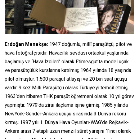
Erdoğan Menekşe:
1947 doğumlu, millî paraşütçü, pilot ve
hava fotoğrafçısıdır. Havacılık sevdası ortaokul yaşlarında
başlamış ve ‘Hava İzcileri’ olarak Etimesgut’ta model uçak
ve paraşütçülük kurslarına katılmış; 1964 yılında 18 yaşında
pilot olmuştur. 1.500 paraşüt atlayışı ve 20 bin saat uçuşu
vardır. 9 kez Milli Paraşütçü olarak Türkiye’yi temsil etmiş;
1963’den itibaren THK paraşüt öğretmeni olarak 10 yıl görev
yapmıştır. 1979’da zirai ilaçlama işine girmiş. 1985 yılında
NewYork-Gender-Ankara uçuşu sırasında 3 Dünya rekoru
kırmış; 1997 yılı 1. Dünya Hava Oyunları-WAG’de Rejkavik-
Ankara arası 7 etaplı uzun menzil sürat yarışını 1’inci olarak