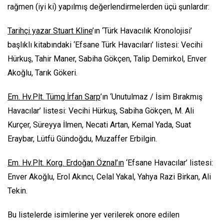
rağmen (iyi ki) yapılmış değerlendirmelerden üçü şunlardır:
Tarihçi yazar Stuart Kline
’ın ‘Türk Havacılık Kronolojisi’
başlıklı kitabındaki ‘Efsane Türk Havacıları’ listesi: Vecihi
Hürkuş, Tahir Maner, Sabiha Gökçen, Talip Demirkol, Enver
Akoğlu, Tarık Gökeri.
Em. Hv.Plt. Tümg İrfan Sarp
’ın ‘Unutulmaz / İsim Bırakmış
Havacılar’ listesi: Vecihi Hürkuş, Sabiha Gökçen, M. Ali
Kurçer, Süreyya İlmen, Necati Artan, Kemal Yada, Suat
Eraybar, Lütfü Gündoğdu, Muzaffer Erbilgin.
Em. Hv.Plt. Korg. Erdoğan Öznal’ın
‘Efsane Havacılar’ listesi:
Enver Akoğlu, Erol Akıncı, Celal Yakal, Yahya Razi Birkan, Ali
Tekin.
Bu listelerde isimlerine yer verilerek onore edilen