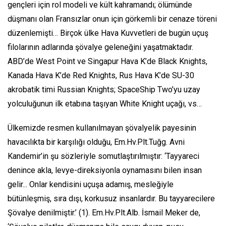
gençleri için rol modeli ve kült kahramandı; ölümünde
düşmanı olan Fransızlar onun için görkemli bir cenaze töreni
düzenlemişti… Birçok ülke Hava Kuvvetleri de bugün uçuş
filolarının adlarında şövalye geleneğini yaşatmaktadır.
ABD’de West Point ve Singapur Hava K’de
Black Knights,
Kanada Hava K’de
Red Knights,
Rus Hava K’de SU-30
akrobatik timi
Russian Knights;
SpaceShip Two’yu uzay
yolculuğunun ilk etabına taşıyan
White Knight
uçağı, vs…
Ülkemizde resmen kullanılmayan şövalyelik payesinin
havacılıkta bir karşılığı olduğu, Em.Hv.Plt.Tuğg. Avni
Kandemir’in şu sözleriyle somutlaştırılmıştır:
‘Tayyareci
denince akla, levye-direksiyonla oynamasını bilen insan
gelir... Onlar kendisini uçuşa adamış, mesleğiyle
bütünleşmiş, sıra dışı, korkusuz insanlardır. Bu tayyarecilere
Şövalye denilmiştir.’
(1). Em.Hv.Plt.Alb. İsmail Meker de,