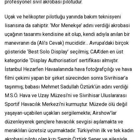
profesyonel sivil akrobasi pilotudur.
Uçak ve helikopter pilotluğu yanında bakım teknisyeni
lisansına da sahiptir. ‘Mor Menekşe’ adını verdiği akrobasi
uçağının tasarımı kendisine ait olup, kendi adıyla anılan bir
manevranın da
(Ali’s Cevak)
mucididir… Avrupa’daki birçok
gösteride
‘Best Solo Display’
seçilmiş; CAA’den en üst
kategoride
‘Display Authorisation’
sertifikası almıştır.
İstanbul Hezarfen Havaalanında hava fotoğrafçılığı ve hava
filmi çekimi yapan bir şirket sürecinden sonra Sivrihisar’a
taşınmış; babası Mehmet Sadullah Öztürk’ün adını verdiği
M.S.Ö. Hava ve Uzay Müzesi’ni ve Sivrihisar Uluslararası
Sportif Havacılık Merkezi’ni kurmuştur. Müzede ölü değil
yaşayan-uçabilen uçakları sergilemekte; Airshow’lar
düzenleyerek gençlere havacılık sevgisi aşılamakta ve
meraklıları ücretsiz uçurmaktadır. Türkiye’nin ilk ve tek kadın
akrobasi pilotu olan kızı Semin Öztürk Şener ve ailesiyle