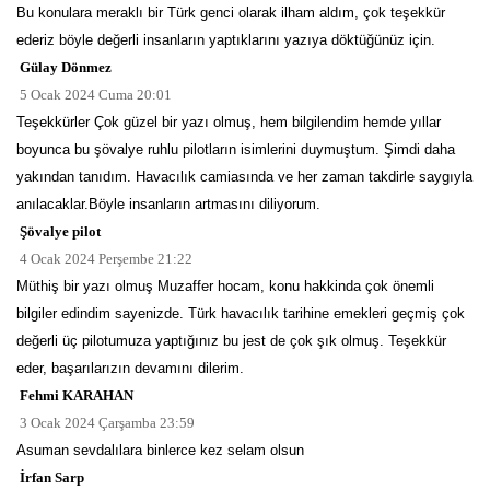
Bu konulara meraklı bir Türk genci olarak ilham aldım, çok teşekkür
ederiz böyle değerli insanların yaptıklarını yazıya döktüğünüz için.
Gülay Dönmez
5 Ocak 2024 Cuma 20:01
Teşekkürler Çok güzel bir yazı olmuş, hem bilgilendim hemde yıllar
boyunca bu şövalye ruhlu pilotların isimlerini duymuştum. Şimdi daha
yakından tanıdım. Havacılık camiasında ve her zaman takdirle saygıyla
anılacaklar.Böyle insanların artmasını diliyorum.
Şövalye pilot
4 Ocak 2024 Perşembe 21:22
Müthiş bir yazı olmuş Muzaffer hocam, konu hakkinda çok önemli
bilgiler edindim sayenizde. Türk havacılık tarihine emekleri geçmiş çok
değerli üç pilotumuza yaptığınız bu jest de çok şık olmuş. Teşekkür
eder, başarılarızın devamını dilerim.
Fehmi KARAHAN
3 Ocak 2024 Çarşamba 23:59
Asuman sevdalılara binlerce kez selam olsun
İrfan Sarp