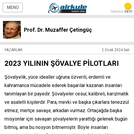
MENÜ
İstanbul
24/31
Prof. Dr. Muzaffer Çetingüç
YAZARLAR
2 Ocak 2024 Salı
2023 YILININ ŞÖVALYE PİLOTLARI
Şövalyelik, yüce idealler uğruna özverili, erdemli ve
kahramanca mücadele ederek başarılar kazanan insanları
tanımlayan bir payedir. Şövalyeler cesur, kalibreli, karizmatik
ve asaletli kişilerdir. Para, mevki ve başka çıkarlara tenezzül
etmez, mertçe savaşır, arkadan vurmaz. Ortaçağda başka
misyonlar için savaşan şövalyelerin yarattığı gelenek bugün
bitmiş, ama bu nosyon bitmemiştir. Böyle insanları