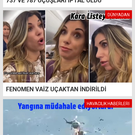
737 VE 787 UÇUŞLARI İPTAL OLDU
DÜNYADAN
FENOMEN VAİZ UÇAKTAN İNDİRİLDİ
HAVACILIK HABERLERİ