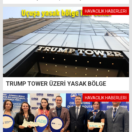
HAVACILIK HABERLERİ
TRUMP TOWER ÜZERİ YASAK BÖLGE
HAVACILIK HABERLERİ