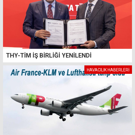
THY-TİM İŞ BİRLİĞİ YENİLENDİ
HAVACILIK HABERLERİ