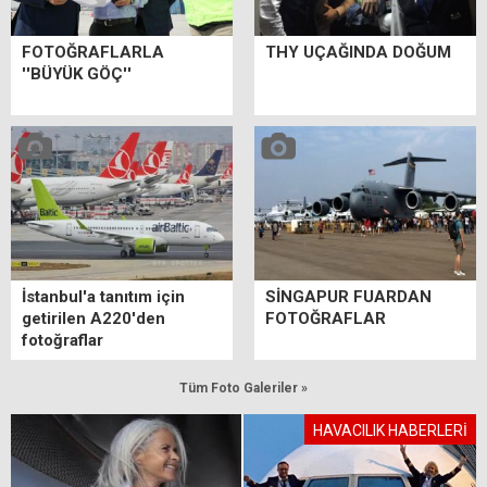
FOTOĞRAFLARLA
THY UÇAĞINDA DOĞUM
''BÜYÜK GÖÇ''
İstanbul'a tanıtım için
SİNGAPUR FUARDAN
getirilen A220'den
FOTOĞRAFLAR
fotoğraflar
Tüm Foto Galeriler »
HAVACILIK HABERLERİ