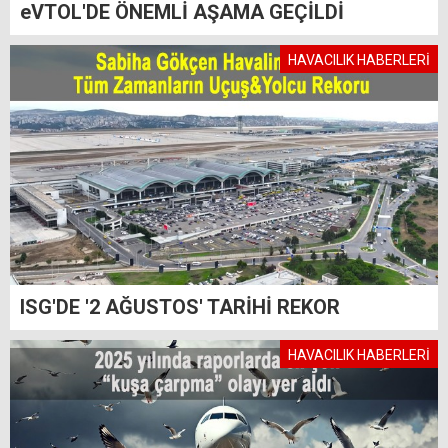
eVTOL'DE ÖNEMLİ AŞAMA GEÇİLDİ
HAVACILIK HABERLERİ
ISG'DE '2 AĞUSTOS' TARİHİ REKOR
HAVACILIK HABERLERİ