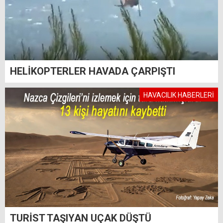
HELİKOPTERLER HAVADA ÇARPIŞTI
HAVACILIK HABERLERİ
TURİST TAŞIYAN UÇAK DÜŞTÜ