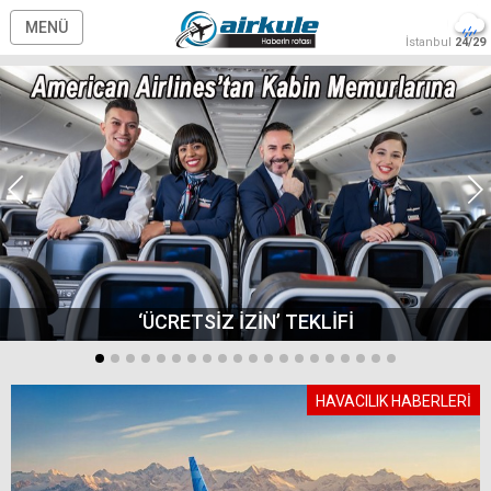
MENÜ
İstanbul
24/29
‘ÜCRETSİZ İZİN’ TEKLİFİ
HAVACILIK HABERLERİ