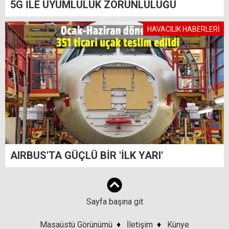
5G İLE UYUMLULUK ZORUNLULUĞU
HAVACILIK HABERLERİ
AIRBUS'TA GÜÇLÜ BİR 'İLK YARI'
Sayfa başına git
Masaüstü Görünümü
♦
İletişim
♦
Künye