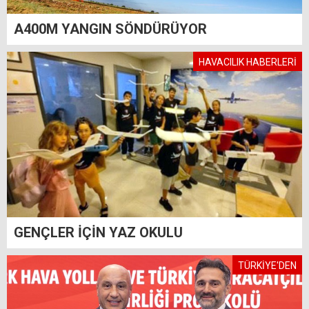
A400M YANGIN SÖNDÜRÜYOR
HAVACILIK HABERLERİ
GENÇLER İÇİN YAZ OKULU
TÜRKİYE'DEN