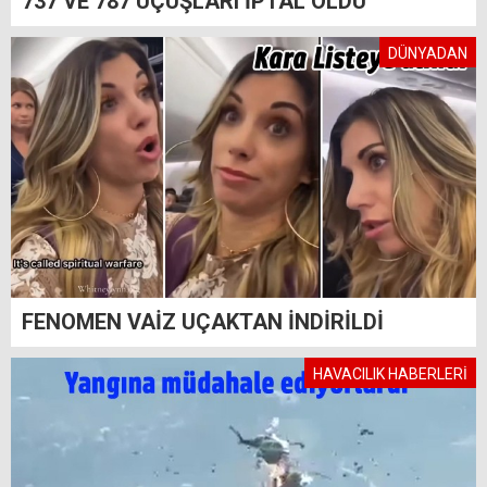
737 VE 787 UÇUŞLARI İPTAL OLDU
DÜNYADAN
FENOMEN VAİZ UÇAKTAN İNDİRİLDİ
HAVACILIK HABERLERİ