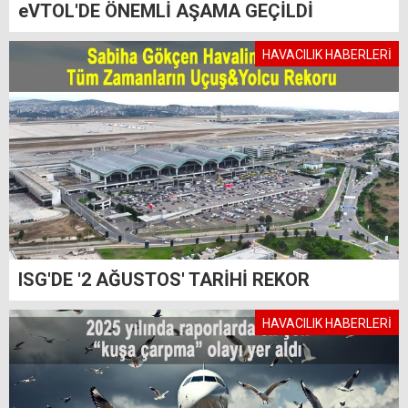
eVTOL'DE ÖNEMLİ AŞAMA GEÇİLDİ
HAVACILIK HABERLERİ
ISG'DE '2 AĞUSTOS' TARİHİ REKOR
HAVACILIK HABERLERİ