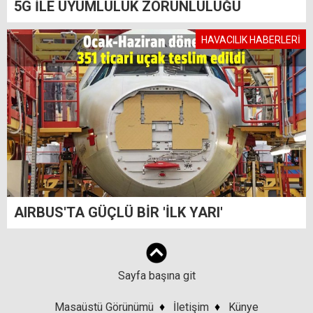
5G İLE UYUMLULUK ZORUNLULUĞU
HAVACILIK HABERLERİ
AIRBUS'TA GÜÇLÜ BİR 'İLK YARI'
Sayfa başına git
Masaüstü Görünümü
♦
İletişim
♦
Künye