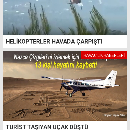
HELİKOPTERLER HAVADA ÇARPIŞTI
HAVACILIK HABERLERİ
TURİST TAŞIYAN UÇAK DÜŞTÜ