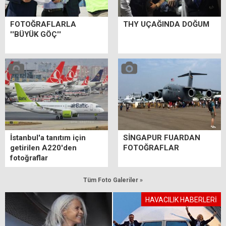
FOTOĞRAFLARLA
THY UÇAĞINDA DOĞUM
''BÜYÜK GÖÇ''
İstanbul'a tanıtım için
SİNGAPUR FUARDAN
getirilen A220'den
FOTOĞRAFLAR
fotoğraflar
Tüm Foto Galeriler »
HAVACILIK HABERLERİ