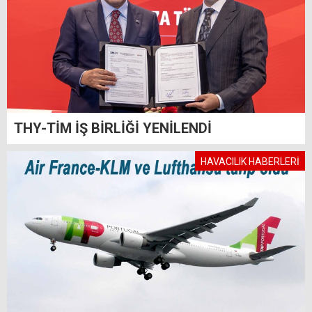
THY-TİM İŞ BİRLİĞİ YENİLENDİ
HAVACILIK HABERLERİ