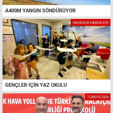
A400M YANGIN SÖNDÜRÜYOR
HAVACILIK HABERLERİ
GENÇLER İÇİN YAZ OKULU
TÜRKİYE'DEN