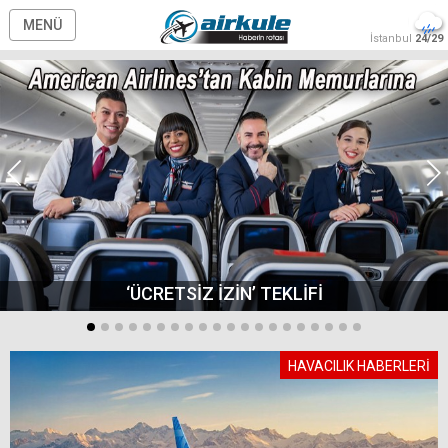
MENÜ
İstanbul
24/29
‘ÜCRETSİZ İZİN’ TEKLİFİ
HAVACILIK HABERLERİ