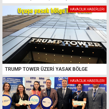
HAVACILIK HABERLERİ
TRUMP TOWER ÜZERİ YASAK BÖLGE
HAVACILIK HABERLERİ