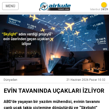
MENÜ
İstanbul
24/29
Dünyadan
21 Haziran 2026 Pazar 10:32
EVİN TAVANINDA UÇAKLARI İZLİYOR
ABD’de yaşayan bir yazılım mühendisi, evinin tavanını
canlı uçak takip sistemine dönüştürdü ve “Skylight”