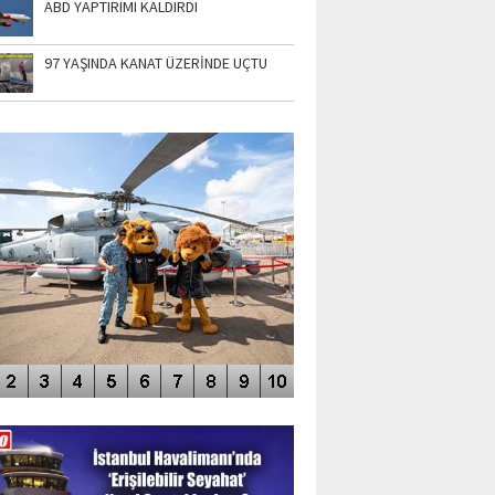
ABD YAPTIRIMI KALDIRDI
97 YAŞINDA KANAT ÜZERİNDE UÇTU
TO GALERİ
APUR AIRSHOW-2020
DEO GALERİ
LERİN AŞILDIĞI HAVALİMANI