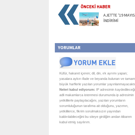
AJET'TE '19 MAYIS
İNDİRİMİ
YORUMLAR
Küfür, hakaret içeren; dil, din, ırk ayrımı yapan;
yasalara aykırı ifade ve beyanda bulunan ve tamam
büyük harflerle yazılan yorumlar yayınlanmayacaktı
Neleri kabul ediyorum:
IP adresimin kaydedileceği
adli makamlarca istenmesi durumunda ip adresimin
yetkililerle paylaşılacağını, yazılan yorumların
sorumluluğunun tarafıma ait olduğunu, yazımın,
yetkililerce, fikrim sorulmaksızın yayından
kaldırılabileceğini bu siteye girdiğim andan itibaren
kabul etmiş sayılırım.