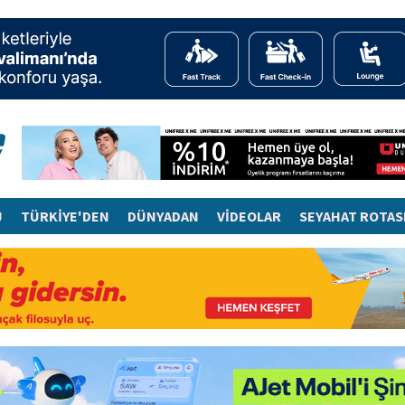
J
TÜRKİYE'DEN
DÜNYADAN
VİDEOLAR
SEYAHAT ROTAS