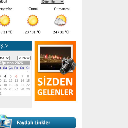
nbul
erşembe
Cuma
Cumartesi
 / 31
°C
23 / 31
°C
24 / 31
°C
ŞİV