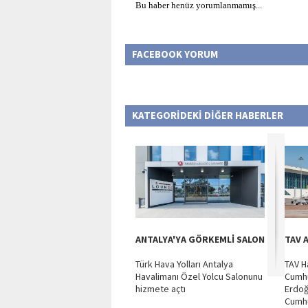
Bu haber henüz yorumlanmamış...
FACEBOOK YORUM
KATEGORİDEKİ DİĞER HABERLER
ANTALYA'YA GÖRKEMLİ SALON
TAV 
Türk Hava Yolları Antalya
TAV H
Havalimanı Özel Yolcu Salonunu
Cumhu
hizmete açtı
Erdoğ
Cumhu