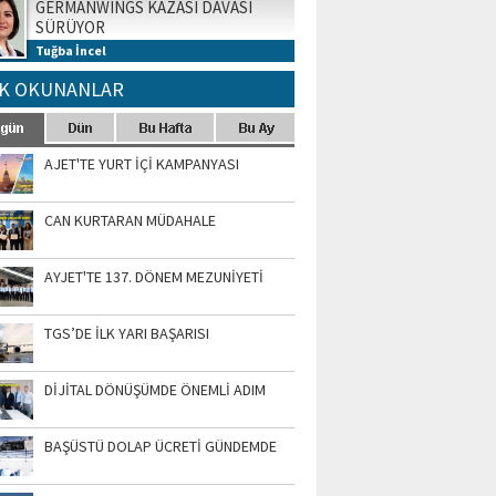
GERMANWINGS KAZASI DAVASI
SÜRÜYOR
Tuğba İncel
K OKUNANLAR
AJET'TE YURT İÇİ KAMPANYASI
CAN KURTARAN MÜDAHALE
AYJET'TE 137. DÖNEM MEZUNİYETİ
TGS’DE İLK YARI BAŞARISI
DİJİTAL DÖNÜŞÜMDE ÖNEMLİ ADIM
BAŞÜSTÜ DOLAP ÜCRETİ GÜNDEMDE