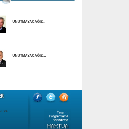
UNUTMAYACAĞIZ...
Onur Güntürkün
UNUTMAYACAĞIZ…
Ünal Başusta
i
lines