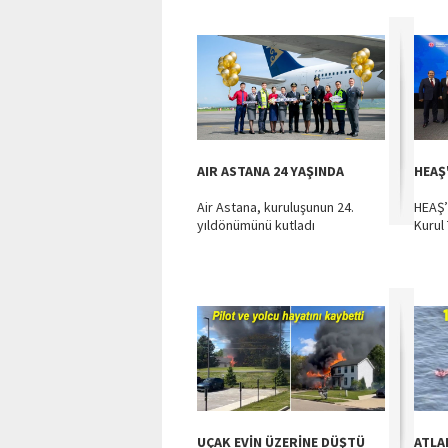
AIR ASTANA 24 YAŞINDA
HEAŞ
Air Astana, kuruluşunun 24.
HEAŞ’
yıldönümünü kutladı
Kurul 
UÇAK EVİN ÜZERİNE DÜŞTÜ
ATLA