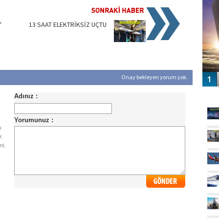
'
13 SAAT ELEKTRİKSİZ UÇTU
Onay bekleyen yorum yok.
GÜ
ı
r.
ni,