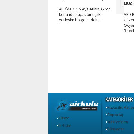
MUCİ
ABD’de Ohio eyaletinin Akron
kentinde küçük bir uçak,
ABD H
yerleşim bölgesindeki ...
Güven
Okya
Beechc
Havacılık Haber
•
Röportaj
•
Künye
•
Türkiye'den
•
İletişim
•
Dünyadan
•