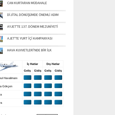
CAN KURTARAN MÜDAHALE
DİJİTAL DÖNÜŞÜMDE ÖNEMLİ ADIM
AYJET'TE 137. DÖNEM MEZUNİYETİ
AJET'TE YURT İÇİ KAMPANYASI
HAVA KUVVETLERİ'NDE BİR İLK
UŞ BİLGİLERİ
İç Hatlar
Dış Hatlar
Geliş
Gidiş
Geliş
Gidiş
ul Havalimanı
a Gökçen
ra
ya
VA DURUMU