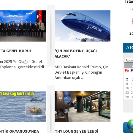
İsta
P
25
AR
'TA GENEL KURUL
'ÇİN 200 BOEING UÇAĞI
ALACAK'
ın 2025 Yılı Olağan Genel
Toplantısı gerçekleştirildi
ABD Başkanı Donald Trump, Çin
Devlet Başkanı Şi Cinping'in
Amerikan uçak ...
NTİK OKYANUSU’NDA
THY LOUNGE YENİLENDİ