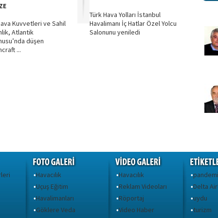
ZE
Türk Hava Yolları İstanbul
ava Kuvvetleri ve Sahil
Havalimanı İç Hatlar Özel Yolcu
lik, Atlantik
Salonunu yeniledi
nusu’nda düşen
raft ...
leri
Havacılık
Havacılık
pandem
•
•
•
Uçuş Eğitim
Reklam Videoları
Delta Air
•
•
•
Havalimanları
Röportaj
uydu
•
•
•
Göklere Veda
Video Haber
turizm
•
•
•