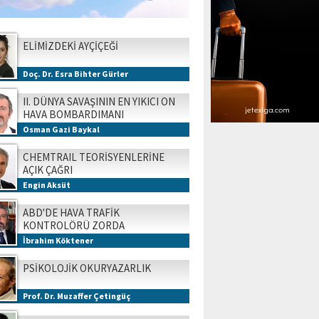
ELİMİZDEKİ AYÇİÇEĞİ
Doç. Dr. Esra Bihter Gürler
II. DÜNYA SAVAŞININ EN YIKICI ON
HAVA BOMBARDIMANI
Osman Gazi Baykal
CHEMTRAIL TEORİSYENLERİNE
AÇIK ÇAĞRI
Engin Aksüt
ABD'DE HAVA TRAFİK
KONTROLÖRÜ ZORDA
İbrahim Köktener
PSİKOLOJİK OKURYAZARLIK
Prof. Dr. Muzaffer Çetingüç