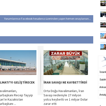
Yorumlarınızı Facebook hesabınız üzerinden yapın hemen onaylansın...
UÇ
İstanb
Sabih
ALMATI'YI GELİŞTİRECEK
İRAN SAVAŞI NE KAYBETTİRDİ
Anka
avalimanları,
Orta Doğu Havalimanları, İran
rbaşkanı Recep Tayyip
Savaşı nedeniyle 27 milyon
Antal
an’ın Kazakistan
yolcu keybetti ve 1 milyar Dolar
HA
rbaşkanı ...
zarar etti