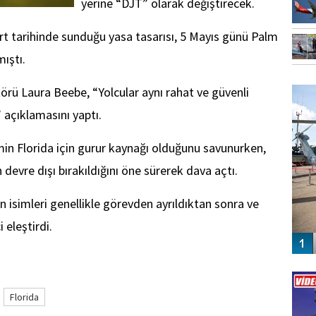
yerine “DJT” olarak değiştirecek.
art tarihinde sunduğu yasa tasarısı, 5 Mayıs günü Palm
ıştı.
FO
rü Laura Beebe, “Yolcular aynı rahat ve güvenli
SİNG
çıklamasını yaptı.
smin Florida için gurur kaynağı olduğunu savunurken,
n devre dışı bırakıldığını öne sürerek dava açtı.
 isimleri genellikle görevden ayrıldıktan sonra ve
i eleştirdi.
Vİ
ENGEL
Florida