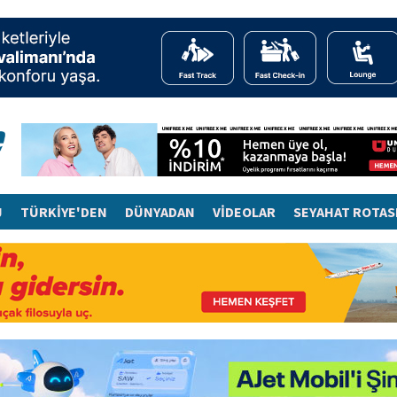
J
TÜRKİYE'DEN
DÜNYADAN
VİDEOLAR
SEYAHAT ROTAS