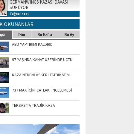
GERMANWINGS KAZASI DAVASI
SÜRÜYOR
Tuğba İncel
K OKUNANLAR
ABD YAPTIRIMI KALDIRDI
97 YAŞINDA KANAT ÜZERİNDE UÇTU
KAZA NEDENİ ASKERİ TATBİKAT MI
737 MAX İÇİN 'ÇATLAK' İNCELEMESİ
TEKSAS’TA TRAJİK KAZA
TO GALERİ
APUR AIRSHOW-2020