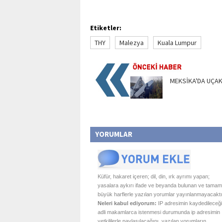
Etiketler:
THY
Malezya
Kuala Lumpur
MEKSİKA'DA UÇAK
YORUMLAR
Küfür, hakaret içeren; dil, din, ırk ayrımı yapan;
yasalara aykırı ifade ve beyanda bulunan ve tamam
büyük harflerle yazılan yorumlar yayınlanmayacaktı
Neleri kabul ediyorum:
IP adresimin kaydedileceği
adli makamlarca istenmesi durumunda ip adresimin
yetkililerle paylaşılacağını, yazılan yorumların