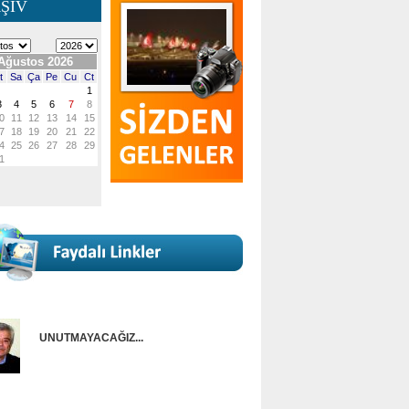
ŞİV
UNUTMAYACAĞIZ...
Onur Güntürkün