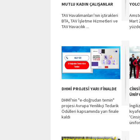
MUTLU KADIN ÇALIŞANLAR
YOLC
TAV Havalimanları’nın iştirakleri
Amste
BTA, TAV İşletme Hizmetleri ve
Mart 
TAV Havacılık ...
yüzde
DHMİ PROJESİ YARI FİNALDE
CİNS
ÜNİF
DHMİ'nin "e-doğrudan temin"
projesi Avrupa Yenilikçi Tedarik
İngil
Ödülleri kapsamında yarı finale
kıyaf
kaldı
'Cins
ünifo