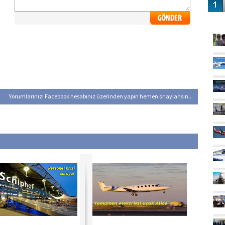
GÜ
Yorumlarınızı Facebook hesabınız üzerinden yapın hemen onaylansın...