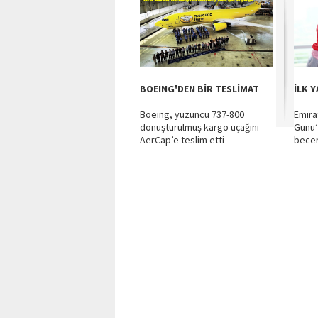
BOEING'DEN BİR TESLİMAT
İLK 
Boeing, yüzüncü 737-800
Emira
dönüştürülmüş kargo uçağını
Günü’
AerCap’e teslim etti
beceri