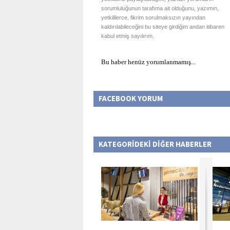
sorumluluğunun tarafıma ait olduğunu, yazımın,
yetkililerce, fikrim sorulmaksızın yayından
kaldırılabileceğini bu siteye girdiğim andan itibaren
kabul etmiş sayılırım.
Bu haber henüz yorumlanmamış...
FACEBOOK YORUM
KATEGORİDEKİ DİĞER HABERLER