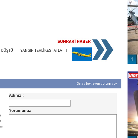
 DÜŞTÜ
YANGIN TEHLİKESİ ATLATTI
Vİ
ENGEL
Onay bekleyen yorum yok.
ı
r.
ni,