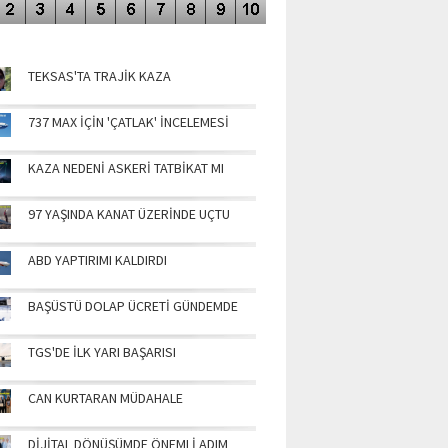
NÜN MANŞETLERİ
TEKSAS'TA TRAJİK KAZA
737 MAX İÇİN 'ÇATLAK' İNCELEMESİ
KAZA NEDENİ ASKERİ TATBİKAT MI
97 YAŞINDA KANAT ÜZERİNDE UÇTU
ABD YAPTIRIMI KALDIRDI
BAŞÜSTÜ DOLAP ÜCRETİ GÜNDEMDE
TGS'DE İLK YARI BAŞARISI
CAN KURTARAN MÜDAHALE
DİJİTAL DÖNÜŞÜMDE ÖNEMLİ ADIM