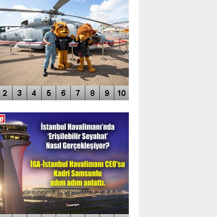
DEO GALERİ
LERİN AŞILDIĞI HAVALİMANI