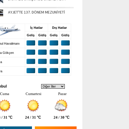
AYJET'TE 137. DÖNEM MEZUNİYETİ
UŞ BİLGİLERİ
İç Hatlar
Dış Hatlar
Geliş
Gidiş
Geliş
Gidiş
ul Havalimanı
a Gökçen
ra
ya
VA DURUMU
nbul
Cuma
Cumartesi
Pazar
 / 31
°C
24 / 31
°C
24 / 30
°C