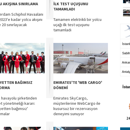
U AKIŞINA SINIRLAMA
İLK TEST UÇUŞUNU
TAMAMLADI
rdam Schiphol Havaalanı
2023'e kadar yolcu akışını
Tamamen elektrikli bir yolcu
UÇ
 20 sınırlayacak
uçağı ilk test uçuşunu
tamamladı
İstanb
Sabih
Anka
Antal
HA
İYETTEN BAĞIMSIZ
EMIRATES'TE 'WEB CARGO'
İsta
ORMA
DÖNEMİ
iz havayolu şirketinden
Emirates SkyCargo,
et yönetmeliği kararı:
müşterilerine WebCargo ile
iyetten bağımsız'
kusursuz bir rezervasyon
rmalar
deneyimi sunuyor
24