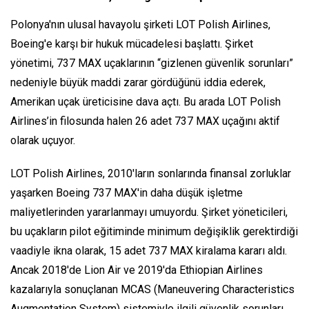
Polonya'nın ulusal havayolu şirketi LOT Polish Airlines,
Boeing'e karşı bir hukuk mücadelesi başlattı. Şirket
yönetimi, 737 MAX uçaklarının “gizlenen güvenlik sorunları”
nedeniyle büyük maddi zarar gördüğünü iddia ederek,
Amerikan uçak üreticisine dava açtı. Bu arada LOT Polish
Airlines’in filosunda halen 26 adet 737 MAX uçağını aktif
olarak uçuyor.
LOT Polish Airlines, 2010'ların sonlarında finansal zorluklar
yaşarken Boeing 737 MAX'in daha düşük işletme
maliyetlerinden yararlanmayı umuyordu. Şirket yöneticileri,
bu uçakların pilot eğitiminde minimum değişiklik gerektirdiği
vaadiyle ikna olarak, 15 adet 737 MAX kiralama kararı aldı.
Ancak 2018'de Lion Air ve 2019'da Ethiopian Airlines
kazalarıyla sonuçlanan MCAS (Maneuvering Characteristics
Augmentation System) sistemiyle ilgili güvenlik sorunları