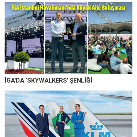
İGA'DA ‘SKYWALKERS' ŞENLİĞİ