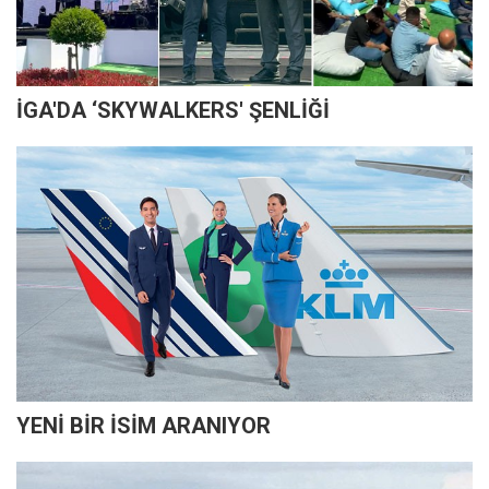
İGA'DA ‘SKYWALKERS' ŞENLİĞİ
YENİ BİR İSİM ARANIYOR