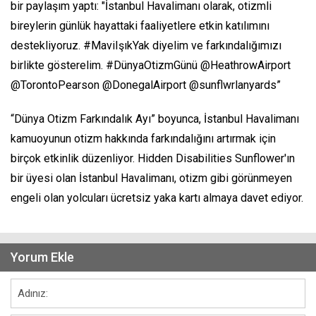
bir paylaşım yaptı: "İstanbul Havalimanı olarak, otizmli
bireylerin günlük hayattaki faaliyetlere etkin katılımını
destekliyoruz. #MaviIşıkYak diyelim ve farkındalığımızı
birlikte gösterelim. #DünyaOtizmGünü @HeathrowAirport
@TorontoPearson @DonegalAirport @sunflwrlanyards”
“Dünya Otizm Farkındalık Ayı” boyunca, İstanbul Havalimanı
kamuoyunun otizm hakkında farkındalığını artırmak için
birçok etkinlik düzenliyor. Hidden Disabilities Sunflower'ın
bir üyesi olan İstanbul Havalimanı, otizm gibi görünmeyen
engeli olan yolcuları ücretsiz yaka kartı almaya davet ediyor.
Yorum Ekle