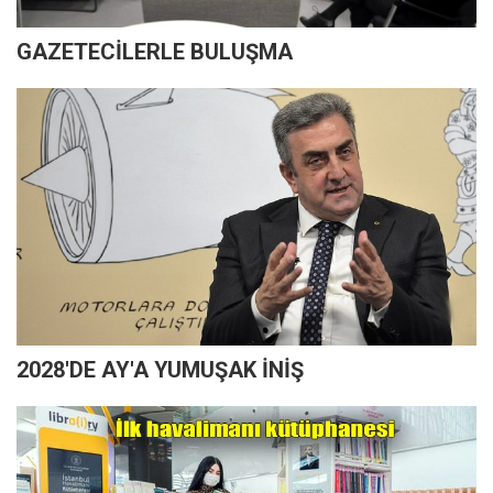
GAZETECİLERLE BULUŞMA
2028'DE AY'A YUMUŞAK İNİŞ