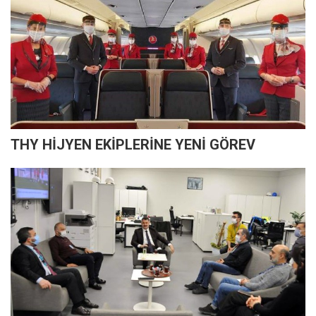
THY HİJYEN EKİPLERİNE YENİ GÖREV