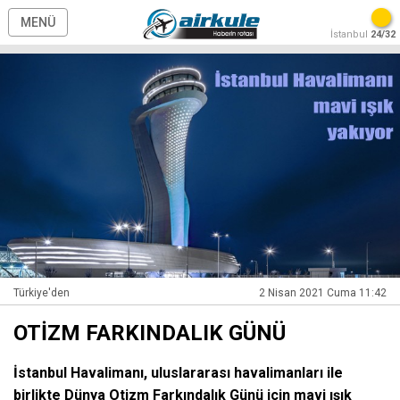
MENÜ
İstanbul
24/32
Türkiye'den
2 Nisan 2021 Cuma 11:42
OTİZM FARKINDALIK GÜNÜ
İstanbul Havalimanı, uluslararası havalimanları ile
birlikte Dünya Otizm Farkındalık Günü için mavi ışık