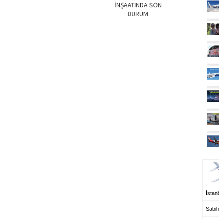
İNŞAATINDA SON
DURUM
UÇ
İstanb
Sabih