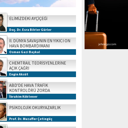
ELİMİZDEKİ AYÇİÇEĞİ
Doç. Dr. Esra Bihter Gürler
II. DÜNYA SAVAŞININ EN YIKICI ON
HAVA BOMBARDIMANI
Osman Gazi Baykal
CHEMTRAIL TEORİSYENLERİNE
AÇIK ÇAĞRI
Engin Aksüt
ABD'DE HAVA TRAFİK
KONTROLÖRÜ ZORDA
İbrahim Köktener
PSİKOLOJİK OKURYAZARLIK
Prof. Dr. Muzaffer Çetingüç