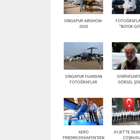
SİNGAPUR AIRSHOW-
FOTOĞRAFL
2020
''BÜYÜK GÖ
SİNGAPUR FUARDAN
SİVRİHİSAR'
FOTOĞRAFLAR
GÖRSEL ŞÖ
AERO
AYJET'TE 56.
FRIEDRICHSHAFEN’DEN
COŞKUS