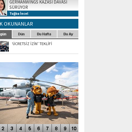
GERMANWINGS KAZASI DAVASI
SÜRÜYOR
Tuğba İncel
K OKUNANLAR
‘ÜCRETSİZ İZİN’ TEKLİFİ
TO GALERİ
APUR AIRSHOW-2020