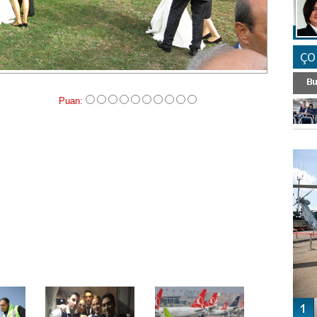
ÇO
Puan:
FO
SİNG