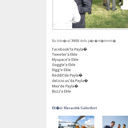
Bu foto�raf
3950
defa g�r�nt�lenmi�
Facebook'ta Payla�
Tweeter'a Ekle
Myspace'e Ekle
Goggle'a Ekle
Digg'e Ekle
Reddit'de Payla�
del.icio.us'da Payla�
Mixx'de Payla�
Buzz'a Ekle
Di�er Havacılık Galerileri