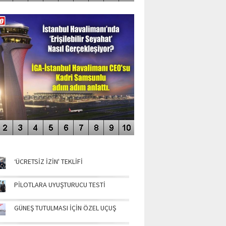
DEO GALERİ
LERİN AŞILDIĞI HAVALİMANI
NÜN MANŞETLERİ
‘ÜCRETSİZ İZİN' TEKLİFİ
PİLOTLARA UYUŞTURUCU TESTİ
GÜNEŞ TUTULMASI İÇİN ÖZEL UÇUŞ