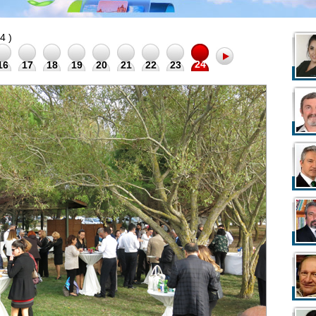
4 )
24
16
17
18
19
20
21
22
23