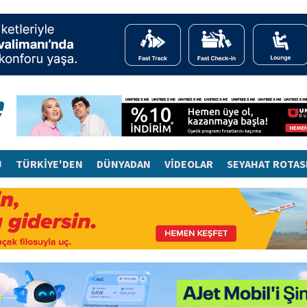
J
TÜRKİYE'DEN
DÜNYADAN
VİDEOLAR
SEYAHAT ROTAS