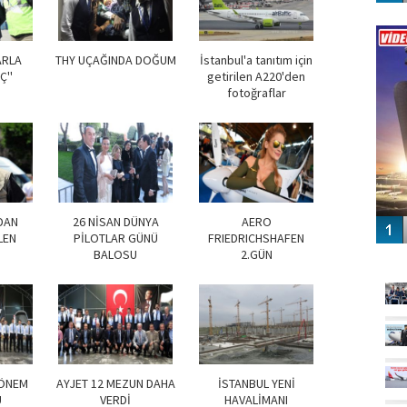
Vİ
ENGEL
ARLA
THY UÇAĞINDA DOĞUM
İstanbul'a tanıtım için
Ç''
getirilen A220'den
fotoğraflar
DAN
26 NİSAN DÜNYA
AERO
LEN
PİLOTLAR GÜNÜ
FRIEDRICHSHAFEN
BALOSU
2.GÜN
GÜ
DÖNEM
AYJET 12 MEZUN DAHA
İSTANBUL YENİ
U
VERDİ
HAVALİMANI