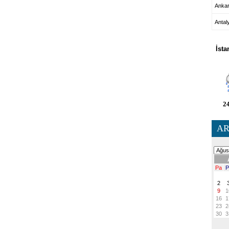
Anka
Antal
HA
İsta
24
AR