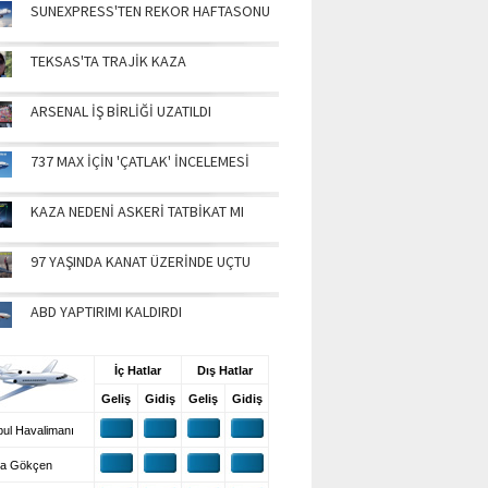
SUNEXPRESS'TEN REKOR HAFTASONU
TEKSAS'TA TRAJİK KAZA
ARSENAL İŞ BİRLİĞİ UZATILDI
737 MAX İÇİN 'ÇATLAK' İNCELEMESİ
KAZA NEDENİ ASKERİ TATBİKAT MI
97 YAŞINDA KANAT ÜZERİNDE UÇTU
ABD YAPTIRIMI KALDIRDI
UŞ BİLGİLERİ
İç Hatlar
Dış Hatlar
Geliş
Gidiş
Geliş
Gidiş
ul Havalimanı
a Gökçen