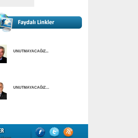
UNUTMAYACAĞIZ...
Onur Güntürkün
UNUTMAYACAĞIZ…
Ünal Başusta
Gökçen