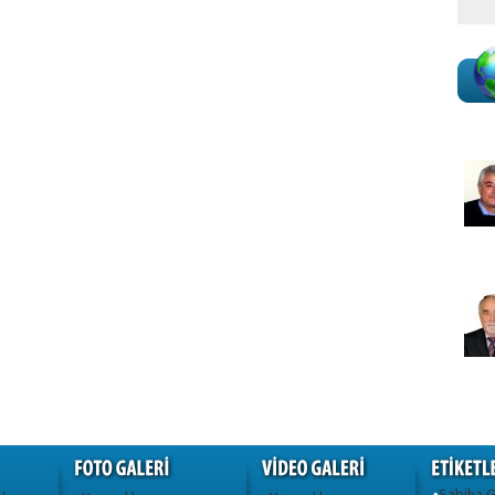
Sabiha 
•