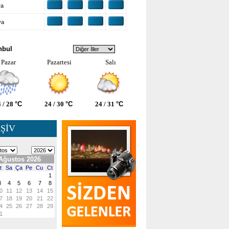
ra
ya
VA DURUMU
nbul
Pazar
Pazartesi
Salı
 / 28
°C
24 / 30
°C
24 / 31
°C
ŞİV