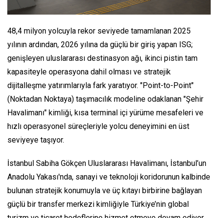
48,4 milyon yolcuyla rekor seviyede tamamlanan 2025
yılının ardından, 2026 yılına da güçlü bir giriş yapan ISG;
genişleyen uluslararası destinasyon ağı, ikinci pistin tam
kapasiteyle operasyona dahil olması ve stratejik
dijitalleşme yatırımlarıyla fark yaratıyor. "Point-to-Point"
(Noktadan Noktaya) taşımacılık modeline odaklanan "Şehir
Havalimanı" kimliği, kısa terminal içi yürüme mesafeleri ve
hızlı operasyonel süreçleriyle yolcu deneyimini en üst
seviyeye taşıyor.
İstanbul Sabiha Gökçen Uluslararası Havalimanı, İstanbul’un
Anadolu Yakası'nda, sanayi ve teknoloji koridorunun kalbinde
bulunan stratejik konumuyla ve üç kıtayı birbirine bağlayan
güçlü bir transfer merkezi kimliğiyle Türkiye’nin global
turizm ve ticaret hedeflerine hizmet etmeye devam ediyor.