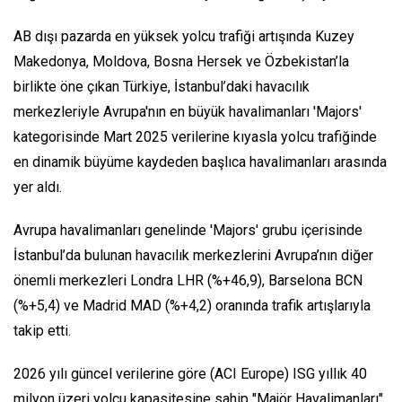
AB dışı pazarda en yüksek yolcu trafiği artışında Kuzey
Makedonya, Moldova, Bosna Hersek ve Özbekistan’la
birlikte öne çıkan Türkiye, İstanbul’daki havacılık
merkezleriyle Avrupa'nın en büyük havalimanları 'Majors'
kategorisinde Mart 2025 verilerine kıyasla yolcu trafiğinde
en dinamik büyüme kaydeden başlıca havalimanları arasında
yer aldı.
Avrupa havalimanları genelinde 'Majors' grubu içerisinde
İstanbul’da bulunan havacılık merkezlerini Avrupa’nın diğer
önemli merkezleri Londra LHR (%+46,9), Barselona BCN
(%+5,4) ve Madrid MAD (%+4,2) oranında trafik artışlarıyla
takip etti.
2026 yılı güncel verilerine göre (ACI Europe) ISG yıllık 40
milyon üzeri yolcu kapasitesine sahip "Majör Havalimanları"