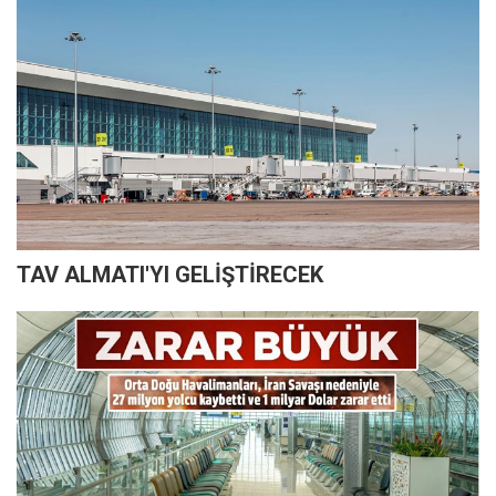
TAV ALMATI'YI GELİŞTİRECEK