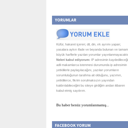
YORUMLAR
Küfür, hakaret içeren; dil, din, ırk ayrımı yapan;
yasalara aykırı ifade ve beyanda bulunan ve tamam
büyük harflerle yazılan yorumlar yayınlanmayacaktı
Neleri kabul ediyorum:
IP adresimin kaydedileceği
adli makamlarca istenmesi durumunda ip adresimin
yetkililerle paylaşılacağını, yazılan yorumların
sorumluluğunun tarafıma ait olduğunu, yazımın,
yetkililerce, fikrim sorulmaksızın yayından
kaldırılabileceğini bu siteye girdiğim andan itibaren
kabul etmiş sayılırım.
Bu haber henüz yorumlanmamış...
FACEBOOK YORUM