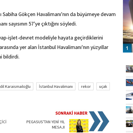
ası Sabiha Gökçen Havalimanı'nın da büyümeye devam
nı sayısının 57'ye çıktığını söyledi.
 yap-işlet-devret modeliyle hayata geçirdiklerini
arasında yer alan İstanbul Havalimanı'nın yüzyıllar
bildirdi.
GÜ
dil Karaismailoğlu
İstanbul Havalimanı
rekor
uçak
ÇİCİ
PEGASUS'TAN YENİ YIL
MESAJI