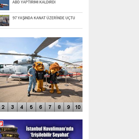
ABD YAPTIRIMI KALDIRDI
97 YAŞINDA KANAT ÜZERİNDE UÇTU
TO GALERİ
APUR AIRSHOW-2020
DEO GALERİ
LERİN AŞILDIĞI HAVALİMANI