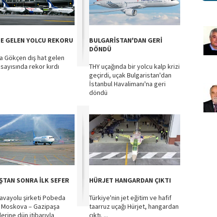
DE GELEN YOLCU REKORU
BULGARİSTAN'DAN GERİ
DÖNDÜ
a Gökçen dış hat gelen
 sayısında rekor kırdı
THY uçağında bir yolcu kalp krizi
geçirdi, uçak Bulgaristan'dan
İstanbul Havalimanı'na geri
döndü
ŞTAN SONRA İLK SEFER
HÜRJET HANGARDAN ÇIKTI
avayolu şirketi Pobeda
Türkiye'nin jet eğitim ve hafif
 Moskova – Gazipaşa
taarruz uçağı Hürjet, hangardan
erine dün itibarıyla
çıktı. ...