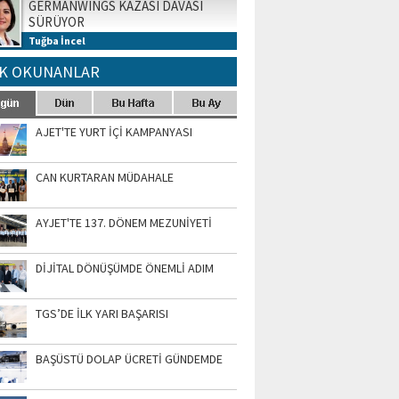
GERMANWINGS KAZASI DAVASI
SÜRÜYOR
Tuğba İncel
K OKUNANLAR
AJET'TE YURT İÇİ KAMPANYASI
CAN KURTARAN MÜDAHALE
AYJET'TE 137. DÖNEM MEZUNİYETİ
DİJİTAL DÖNÜŞÜMDE ÖNEMLİ ADIM
TGS’DE İLK YARI BAŞARISI
BAŞÜSTÜ DOLAP ÜCRETİ GÜNDEMDE