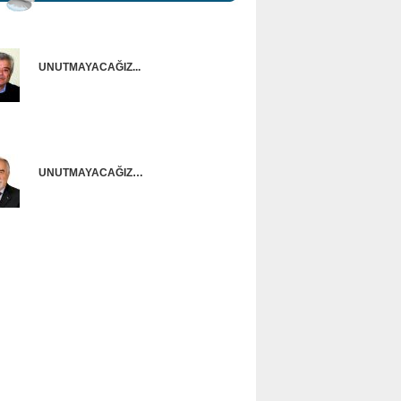
UNUTMAYACAĞIZ...
Onur Güntürkün
UNUTMAYACAĞIZ…
Ünal Başusta