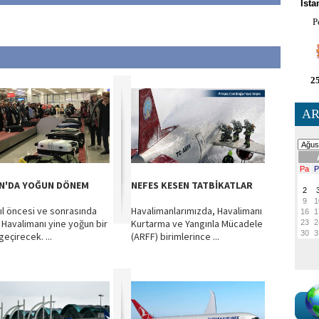
İsta
P
25
AR
N'DA YOĞUN DÖNEM
NEFES KESEN TATBİKATLAR
yıl öncesi ve sonrasında
Havalimanlarımızda, Havalimanı
 Havalimanı yine yoğun bir
Kurtarma ve Yangınla Mücadele
geçirecek. ...
(ARFF) birimlerince ...