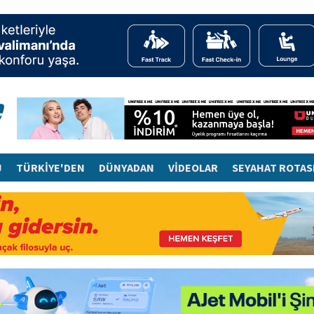
J
TÜRKİYE'DEN
DÜNYADAN
VİDEOLAR
SEYAHAT ROTAS