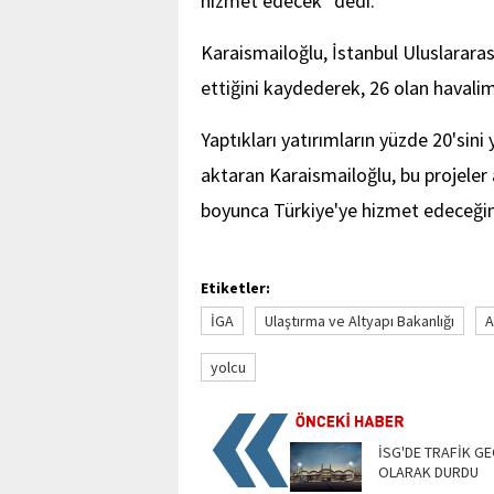
hizmet edecek" dedi.
Karaismailoğlu, İstanbul Uluslarar
ettiğini kaydederek, 26 olan havalima
Yaptıkları yatırımların yüzde 20'sini
aktaran Karaismailoğlu, bu projeler 
boyunca Türkiye'ye hizmet edeceğini 
Etiketler:
İGA
Ulaştırma ve Altyapı Bakanlığı
A
yolcu
İSG'DE TRAFİK GE
OLARAK DURDU