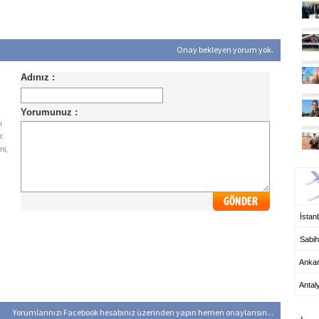
Onay bekleyen yorum yok.
ı
r.
ni,
UÇ
İstanb
Sabih
Anka
Antal
HA
Yorumlarınızı Facebook hesabınız üzerinden yapın hemen onaylansın...