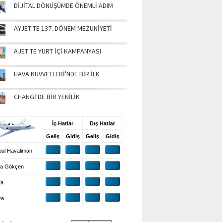
DİJİTAL DÖNÜŞÜMDE ÖNEMLİ ADIM
AYJET'TE 137. DÖNEM MEZUNİYETİ
AJET'TE YURT İÇİ KAMPANYASI
HAVA KUVVETLERİ'NDE BİR İLK
CHANGİ'DE BİR YENİLİK
UŞ BİLGİLERİ
İç Hatlar
Dış Hatlar
Geliş
Gidiş
Geliş
Gidiş
ul Havalimanı
a Gökçen
ra
ya
VA DURUMU