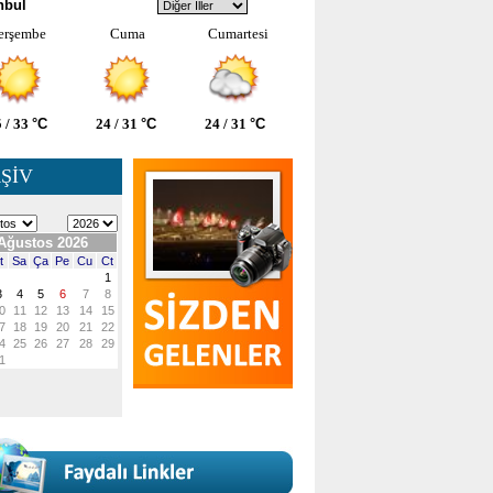
nbul
erşembe
Cuma
Cumartesi
 / 33
°C
24 / 31
°C
24 / 31
°C
ŞİV