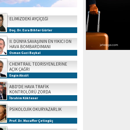
ELİMİZDEKİ AYÇİÇEĞİ
Doç. Dr. Esra Bihter Gürler
II. DÜNYA SAVAŞININ EN YIKICI ON
HAVA BOMBARDIMANI
Osman Gazi Baykal
CHEMTRAIL TEORİSYENLERİNE
AÇIK ÇAĞRI
Engin Aksüt
ABD'DE HAVA TRAFİK
KONTROLÖRÜ ZORDA
İbrahim Köktener
PSİKOLOJİK OKURYAZARLIK
Prof. Dr. Muzaffer Çetingüç