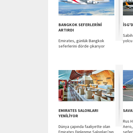
BANGKOK SEFERLERİNİ
İSG'
ARTIRDI
Sabih
Emirates, günlük Bangkok
yolcu
seferlerini dörde çıkarıyor
EMIRATES SALONLARI
SAVA
YENİLİYOR
Rus H
Dünya çapında faaliyette olan
Aero,
Emirates Dinlenme Salonları’nın
seferl