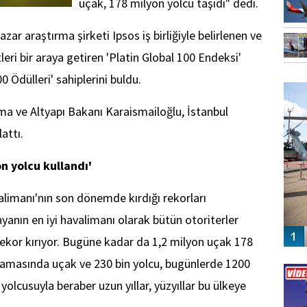
uçak, 178 milyon yolcu taşıdı" dedi.
zar araştırma şirketi Ipsos iş birliğiyle belirlenen ve
eri bir araya getiren 'Platin Global 100 Endeksi'
FO
 Ödülleri' sahiplerini buldu.
SİNG
a ve Altyapı Bakanı Karaismailoğlu, İstanbul
attı.
n yolcu kullandı'
limanı'nın son dönemde kırdığı rekorları
yanın en iyi havalimanı olarak bütün otoriterler
r rekor kırıyor. Bugüne kadar da 1,2 milyon uçak 178
Vİ
alamasında uçak ve 230 bin yolcu, bugünlerde 1200
ENGEL
olcusuyla beraber uzun yıllar, yüzyıllar bu ülkeye