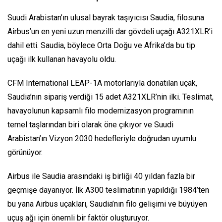
Suudi Arabistan’ın ulusal bayrak taşıyıcısı Saudia, filosuna
Airbus’un en yeni uzun menzilli dar gövdeli uçağı A321XLR’i
dahil etti. Saudia, böylece Orta Doğu ve Afrika’da bu tip
uçağı ilk kullanan havayolu oldu.
CFM International LEAP-1A motorlarıyla donatılan uçak,
Saudia’nın sipariş verdiği 15 adet A321XLR’nin ilki. Teslimat,
havayolunun kapsamlı filo modernizasyon programının
temel taşlarından biri olarak öne çıkıyor ve Suudi
Arabistan’ın Vizyon 2030 hedefleriyle doğrudan uyumlu
görünüyor.
Airbus ile Saudia arasındaki iş birliği 40 yıldan fazla bir
geçmişe dayanıyor. İlk A300 teslimatının yapıldığı 1984’ten
bu yana Airbus uçakları, Saudia’nın filo gelişimi ve büyüyen
uçuş ağı için önemli bir faktör oluşturuyor.