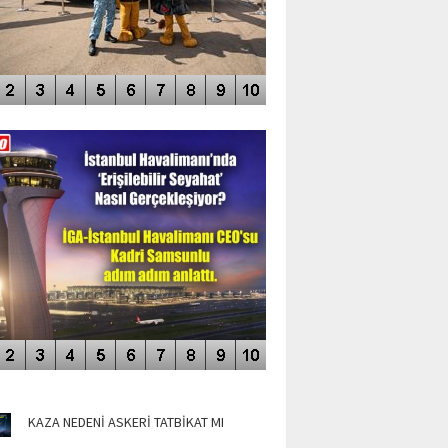
DEO GALERİ
LERİN AŞILDIĞI HAVALİMANI
NÜN MANŞETLERİ
KAZA NEDENİ ASKERİ TATBİKAT MI