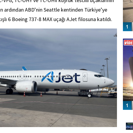
-VFG, TC-OHY ve TC-OHV kuyruk tescilli uçaklarının
n ardından ABD’nin Seattle kentinden Türkiye’ye
ıkışlı 6 Boeing 737-8 MAX uçağı AJet filosuna katıldı.
Vİ
ENGEL
GÜ