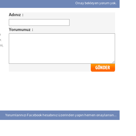
Onay bekleyen yorum yok.
ı
r.
ni,
Yorumlarınızı Facebook hesabınız üzerinden yapın hemen onaylansın...