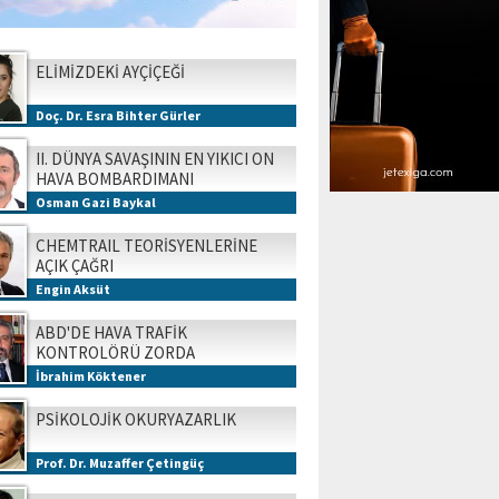
ELİMİZDEKİ AYÇİÇEĞİ
Doç. Dr. Esra Bihter Gürler
II. DÜNYA SAVAŞININ EN YIKICI ON
HAVA BOMBARDIMANI
Osman Gazi Baykal
CHEMTRAIL TEORİSYENLERİNE
AÇIK ÇAĞRI
Engin Aksüt
ABD'DE HAVA TRAFİK
KONTROLÖRÜ ZORDA
İbrahim Köktener
PSİKOLOJİK OKURYAZARLIK
Prof. Dr. Muzaffer Çetingüç