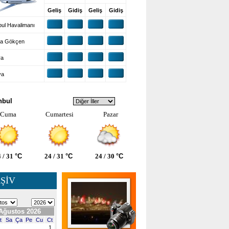
Geliş
Gidiş
Geliş
Gidiş
ul Havalimanı
a Gökçen
ra
ya
VA DURUMU
nbul
Cuma
Cumartesi
Pazar
 / 31
°C
24 / 31
°C
24 / 30
°C
ŞİV