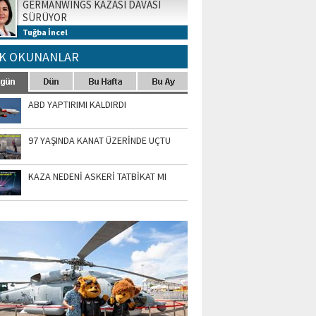
GERMANWINGS KAZASI DAVASI
SÜRÜYOR
Tuğba İncel
K OKUNANLAR
ABD YAPTIRIMI KALDIRDI
97 YAŞINDA KANAT ÜZERİNDE UÇTU
KAZA NEDENİ ASKERİ TATBİKAT MI
TO GALERİ
APUR AIRSHOW-2020