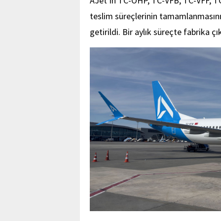
AJet’in TC-OHP, TC-VFB, TC-VFF, TC
teslim süreçlerinin tamamlanmasını
getirildi. Bir aylık süreçte fabrika ç