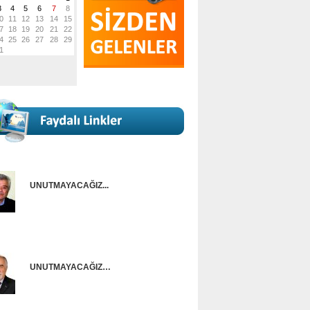
UNUTMAYACAĞIZ...
Onur Güntürkün
UNUTMAYACAĞIZ…
Ünal Başusta