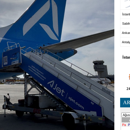
İstanb
Sabih
Anka
Antal
HA
İsta
24
AR