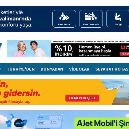
J
TÜRKİYE'DEN
DÜNYADAN
VİDEOLAR
SEYAHAT ROTAS