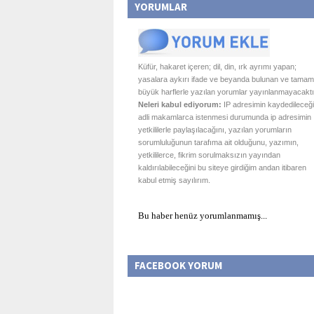
YORUMLAR
Küfür, hakaret içeren; dil, din, ırk ayrımı yapan;
yasalara aykırı ifade ve beyanda bulunan ve tamam
büyük harflerle yazılan yorumlar yayınlanmayacaktı
Neleri kabul ediyorum:
IP adresimin kaydedileceği
adli makamlarca istenmesi durumunda ip adresimin
yetkililerle paylaşılacağını, yazılan yorumların
sorumluluğunun tarafıma ait olduğunu, yazımın,
yetkililerce, fikrim sorulmaksızın yayından
kaldırılabileceğini bu siteye girdiğim andan itibaren
kabul etmiş sayılırım.
Bu haber henüz yorumlanmamış...
FACEBOOK YORUM