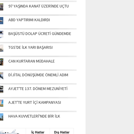
97 YAŞINDA KANAT ÜZERİNDE UÇTU
ABD YAPTIRIMI KALDIRDI
BAŞÜSTÜ DOLAP ÜCRETİ GÜNDEMDE
TGS'DE İLK YARI BAŞARISI
CAN KURTARAN MÜDAHALE
DİJİTAL DÖNÜŞÜMDE ÖNEMLİ ADIM
AYJET'TE 137. DÖNEM MEZUNİYETİ
AJET'TE YURT İÇİ KAMPANYASI
HAVA KUVVETLERİ'NDE BİR İLK
UŞ BİLGİLERİ
İç Hatlar
Dış Hatlar