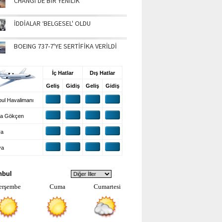
CHANGİ'DE BİR YENİLİK
İDDİALAR ‘BELGESEL' OLDU
BOEING 737-7'YE SERTİFİKA VERİLDİ
UŞ BİLGİLERİ
İç Hatlar
Dış Hatlar
Geliş
Gidiş
Geliş
Gidiş
ul Havalimanı
a Gökçen
ra
ya
VA DURUMU
nbul
erşembe
Cuma
Cumartesi