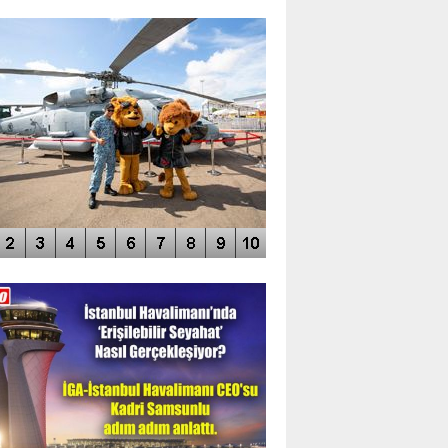
TO GALERİ
APUR AIRSHOW-2020
DEO GALERİ
LERİN AŞILDIĞI HAVALİMANI