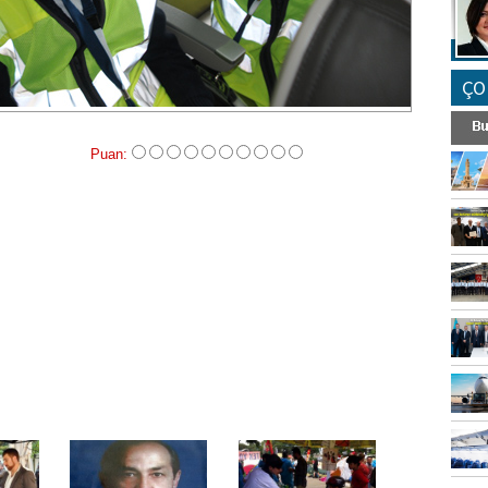
ÇO
Puan: