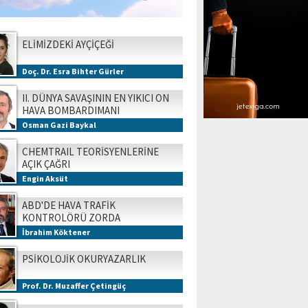
ELİMİZDEKİ AYÇİÇEĞİ
Doç. Dr. Esra Bihter Gürler
II. DÜNYA SAVAŞININ EN YIKICI ON
HAVA BOMBARDIMANI
Osman Gazi Baykal
CHEMTRAIL TEORİSYENLERİNE
AÇIK ÇAĞRI
Engin Aksüt
ABD'DE HAVA TRAFİK
KONTROLÖRÜ ZORDA
İbrahim Köktener
PSİKOLOJİK OKURYAZARLIK
Prof. Dr. Muzaffer Çetingüç