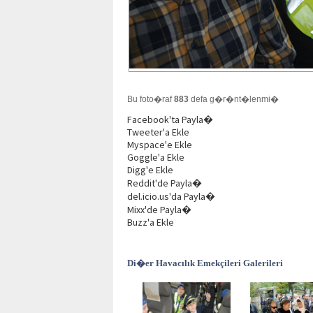
Bu foto�raf
883
defa g�r�nt�lenmi�
Facebook'ta Payla�
Tweeter'a Ekle
Myspace'e Ekle
Goggle'a Ekle
Digg'e Ekle
Reddit'de Payla�
del.icio.us'da Payla�
Mixx'de Payla�
Buzz'a Ekle
Di�er Havacılık Emekçileri Galerileri