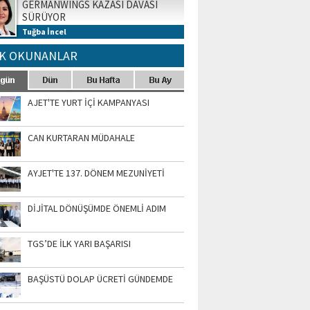
GERMANWINGS KAZASI DAVASI
SÜRÜYOR
Tuğba İncel
K OKUNANLAR
AJET'TE YURT İÇİ KAMPANYASI
CAN KURTARAN MÜDAHALE
AYJET'TE 137. DÖNEM MEZUNİYETİ
DİJİTAL DÖNÜŞÜMDE ÖNEMLİ ADIM
TGS’DE İLK YARI BAŞARISI
BAŞÜSTÜ DOLAP ÜCRETİ GÜNDEMDE