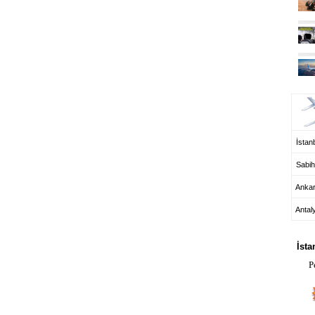
UÇ
İstanb
Sabih
Anka
Antal
HA
İsta
P