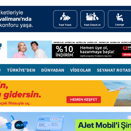
J
TÜRKİYE'DEN
DÜNYADAN
VİDEOLAR
SEYAHAT ROTAS