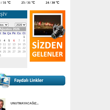
 / 31
°C
25 / 31
°C
24 / 30
°C
ŞİV
UNUTMAYACAĞIZ...