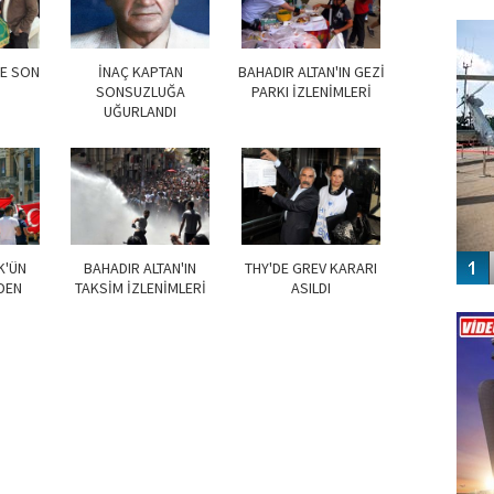
FO
SİNG
YE SON
İNAÇ KAPTAN
BAHADIR ALTAN'IN GEZİ
SONSUZLUĞA
PARKI İZLENİMLERİ
UĞURLANDI
K'ÜN
BAHADIR ALTAN'IN
THY'DE GREV KARARI
DEN
TAKSİM İZLENİMLERİ
ASILDI
Vİ
ENGEL